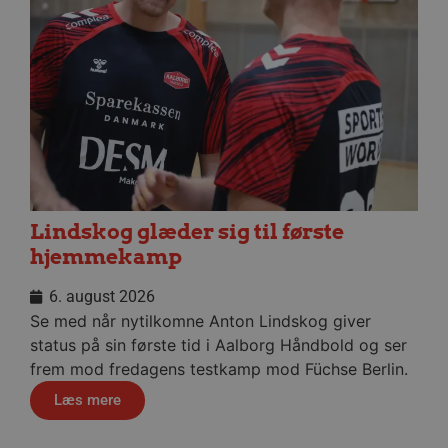
__cf_bm
29 minu
Cloudflare Inc.
56
.linkedin.com
sekund
Google Privacy Policy
Lindskog glæder sig til første
hjemmekamp
CookieScriptConsent
4 uger
CookieScript
dag
aalborghaandbold.dk
6. august 2026
Se med når nytilkomne Anton Lindskog giver
status på sin første tid i Aalborg Håndbold og ser
frem mod fredagens testkamp mod Füchse Berlin.
Læs mere
VISITOR_PRIVACY_METADATA
5 måne
YouTube
4 uge
.youtube.com