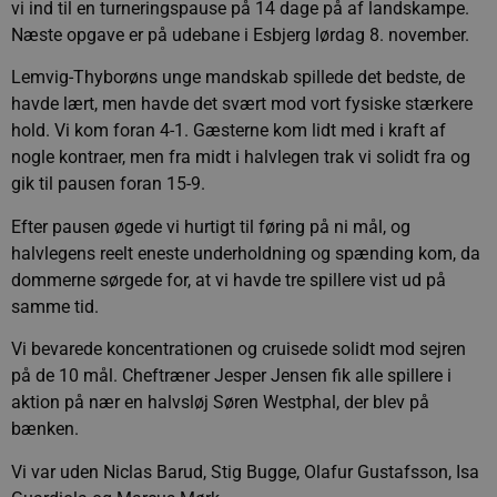
vi ind til en turneringspause på 14 dage på af landskampe.
Næste opgave er på udebane i Esbjerg lørdag 8. november.
Lemvig-Thyborøns unge mandskab spillede det bedste, de
havde lært, men havde det svært mod vort fysiske stærkere
hold. Vi kom foran 4-1. Gæsterne kom lidt med i kraft af
nogle kontraer, men fra midt i halvlegen trak vi solidt fra og
gik til pausen foran 15-9.
Efter pausen øgede vi hurtigt til føring på ni mål, og
halvlegens reelt eneste underholdning og spænding kom, da
dommerne sørgede for, at vi havde tre spillere vist ud på
samme tid.
Vi bevarede koncentrationen og cruisede solidt mod sejren
på de 10 mål. Cheftræner Jesper Jensen fik alle spillere i
aktion på nær en halvsløj Søren Westphal, der blev på
bænken.
Vi var uden Niclas Barud, Stig Bugge, Olafur Gustafsson, Isa