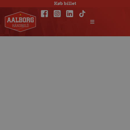
Køb billet
Pligtsejr på 10 mål
i Gigantium:
Fjerde sejr i træk