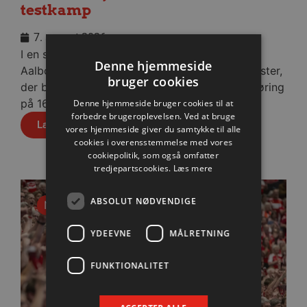
testkamp
7. august 2026
I en stopfyldt Sparekassen Danmark Arena fik
Denne hjemmeside
Aalborg Håndbold skovlen under de tyske gæster,
bruger cookies
der blev slået med cifrene 30-28 efter pauseføring
på 16-12.
Denne hjemmeside bruger cookies til at
forbedre brugeroplevelsen. Ved at bruge
Læs mere
vores hjemmeside giver du samtykke til alle
cookies i overensstemmelse med vores
cookiepolitik, som også omfatter
tredjepartscookies.
Læs mere
ABSOLUT NØDVENDIGE
Nyhed
YDEEVNE
MÅLRETNING
FUNKTIONALITET