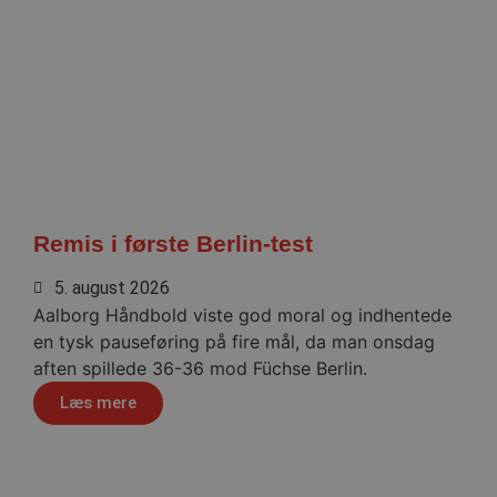
lf-cmp-189350
aalborghaandbold.dk
1 år
Remis i første Berlin-test
5. august 2026
Aalborg Håndbold viste god moral og indhentede
en tysk pauseføring på fire mål, da man onsdag
aften spillede 36-36 mod Füchse Berlin.
Læs mere
Navn
Udbyder / Domæne
Udløbsdato
Navn
Udbyder / Domæne
Udløbsdato
Beskrivelse