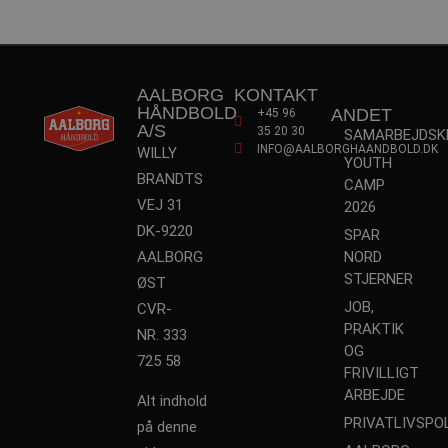
li_sync
.linkedin.com
4 uger 2
dage
189369-sid
.aalborg-
4 minutter
handbold.campaign.playable.com
59
sekunder
_ga_ZP8WW23MQ3
.aalborghaandbold.dk
1 år 1
AALBORG
KONTAKT
måned
HÅNDBOLD
ANDET
+45 96
bcookie
1 år
Microsoft Corporation
A/S
35 20 30
SAMARBEJDSK
.linkedin.com
INFO@AALBORGHAANDBOLD.DK
WILLY
YOUTH
BRANDTS
CAMP
189369-sid-
.aalborg-
4 minutter
__Secure-
.youtube.com
5 måneder
seen
handbold.campaign.playable.com
59
VEJ 31
2026
ROLLOUT_TOKEN
4 uger
sekunder
DK-9220
SPAR
AALBORG
NORD
STJERNER
ØST
JOB,
CVR-
PRAKTIK
NR. 333
OG
FPAU
.aalborghaandbold.dk
2 måneder
725 58
4 uger
FRIVILLIGT
ARBEJDE
HLSession
aalborghaandbold.dk
29 minutter
Alt indhold
59
PRIVATLIVSPOL
sekunder
på denne