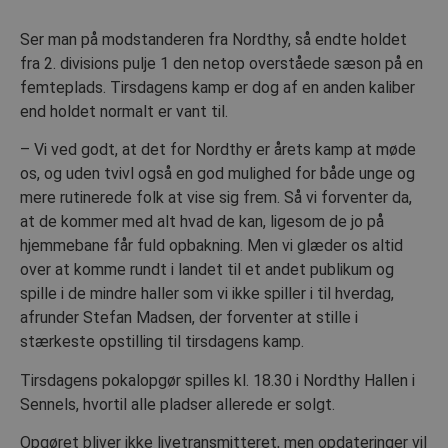
Ser man på modstanderen fra Nordthy, så endte holdet
fra 2. divisions pulje 1 den netop overståede sæson på en
femteplads. Tirsdagens kamp er dog af en anden kaliber
end holdet normalt er vant til.
– Vi ved godt, at det for Nordthy er årets kamp at møde
os, og uden tvivl også en god mulighed for både unge og
mere rutinerede folk at vise sig frem. Så vi forventer da,
at de kommer med alt hvad de kan, ligesom de jo på
hjemmebane får fuld opbakning. Men vi glæder os altid
over at komme rundt i landet til et andet publikum og
spille i de mindre haller som vi ikke spiller i til hverdag,
afrunder Stefan Madsen, der forventer at stille i
stærkeste opstilling til tirsdagens kamp.
Tirsdagens pokalopgør spilles kl. 18.30 i Nordthy Hallen i
Sennels, hvortil alle pladser allerede er solgt.
Opgøret bliver ikke livetransmitteret, men opdateringer vil