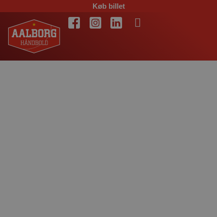
Køb billet
Pokaldyst mod
Nordthy tirsdag