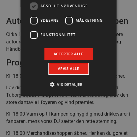
ABSOLUT NØDVENDIGE
Autografskrivning efter kampen
YDEEVNE
MÅLRETNING
Cirka 10 minuter efter kampens afslutning vil der være
FUNKTIONALITET
autografskrivning på banen med spillerne fra Aalborg
Håndbold ved Sparinvest Autograf Area.
ACCEPTER ALLE
Program for dagen
AFVIS ALLE
Kl. 18.00 Dørene til Sparekassen Danmark Arena åbner.
VIS DETALJER
Lav din egen video hos Final Film, tag dit billede ved
Tuborg Squash “Dagens fan” selfiekameraet og prøv den
store darttavle i foyeren og vind præmier.
Absolut nødvendige
Ydeevne
Kl. 18.00 Varm op til kampen og hyg dig med drikkevarer i
Målretning
Funktionalitet
fanbaren, mens vores DJ sætter den rette stemning.
Absolut nødvendige cookies muliggør
Kl. 18.00 Merchandiseshoppen åbner. Her kan du gøre et
hjemmesidens grundlæggende funktionalitet