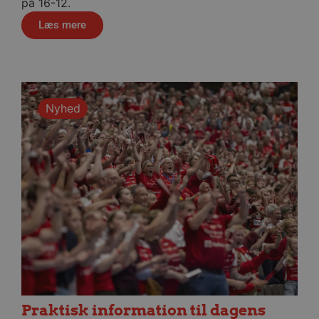
på 16-12.
Læs mere
Nyhed
li_gc
5 måneder
LinkedIn Corporation
4 uger
.linkedin.com
__Secure-YNID
.youtube.com
5 måneder
4 uger
Praktisk information til dagens