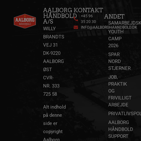
AALBORG
KONTAKT
HÅNDBOLD
ANDET
+45 96
A/S
35 20 30
SAMARBEJDSK
INFO@AALBORGHAANDBOLD.DK
WILLY
YOUTH
BRANDTS
CAMP
VEJ 31
2026
DK-9220
SPAR
AALBORG
NORD
STJERNER
ØST
JOB,
CVR-
PRAKTIK
NR. 333
OG
725 58
FRIVILLIGT
ARBEJDE
Alt indhold
PRIVATLIVSPOL
på denne
AALBORG
side er
HÅNDBOLD
copyright
SUPPORT
Aalborg