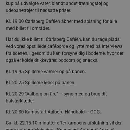
såsom brugerlogin og kontoadministration.
kup på udvalgte varer, blandt andet træningstøj og
Hjemmesiden kan ikke bruges korrekt uden de
udebanetrøjer til nedsatte priser.
absolut nødvendige cookies.
Navn
Udbyder / Domæne
Udløbsd
Kl. 19.00 Carlsberg Caféen åbner med spisning for alle
/dyna-.*/i
.aalborghaandbold.dk
Sessi
med billet til området.
Har du ikke billet til Carlsberg Caféen, kan du tage plads
_dcid
1 år 
Google
ved vores opstillede caféborde og lytte med på interviews
måne
.aalborghaandbold.dk
fra scenen, ligesom du kan forsyne dig i boderne, hvor der
også er kolde drikkevarer, popcorn og snacks.
Kl. 19.45 Spillerne varmer op på banen.
Kl. 20.25 Spillerne løber på banen.
__cf_bm
29 minu
Cloudflare Inc.
56
.linkedin.com
Kl. 20.29 “Aalborg on fire” – syng med og brug dit
sekund
halstørklæde!
Google Privacy Policy
Kl. 20.30 Kampstart Aalborg Håndbold – GOG.
Ca. kl. 22.15 10 minutter efter kampens afslutning vil der
CookieScriptConsent
4 uger
CookieScript
være autografskrivning i Sparinvest Autograf Area på
dag