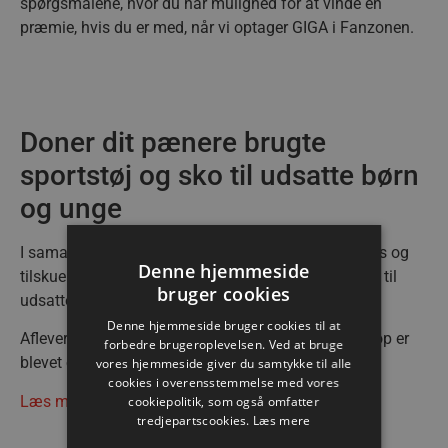
spørgsmålene, hvor du har mulighed for at vinde en
præmie, hvis du er med, når vi optager GIGA i Fanzonen.
Doner dit pænere brugte
sportstøj og sko til udsatte børn
og unge
I samarbejde med Kirkens Korshær opfordrer vi fans og
Denne hjemmeside
tilskuere til at donere deres pænere brugte sportstøj til
bruger cookies
udsatte børn og voksne i Nordjylland.
Denne hjemmeside bruger cookies til at
Aflever dit bidrag i en af de to tøjcontainere der netop er
forbedre brugeroplevelsen. Ved at bruge
blevet opstillet ved Sparekassen Danmark Arena.
vores hjemmeside giver du samtykke til alle
cookies i overensstemmelse med vores
Læs mere om tiltaget her.
cookiepolitik, som også omfatter
tredjepartscookies.
Læs mere