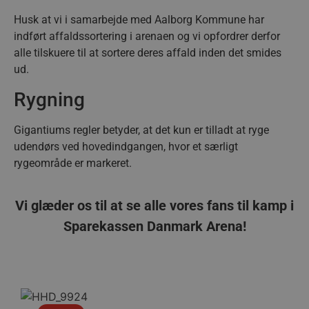
Husk at vi i samarbejde med Aalborg Kommune har
indført affaldssortering i arenaen og vi opfordrer derfor
alle tilskuere til at sortere deres affald inden det smides
ud.
FPAU
.aalborghaandbold.dk
2 måneder
4 uger
Rygning
HLSession
aalborghaandbold.dk
29 minutter
59
sekunder
Gigantiums regler betyder, at det kun er tilladt at ryge
udendørs ved hovedindgangen, hvor et særligt
rygeområde er markeret.
VISITOR_INFO1_LIVE
5 måneder
Google LLC
4 uger
.youtube.com
Vi glæder os til at se alle vores fans til kamp i
Sparekassen Danmark Arena!
FPID
1 år 1
Google
måned
.aalborghaandbold.dk