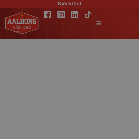
Køb billet
Praktisk
information til
onsdagens
semifinale