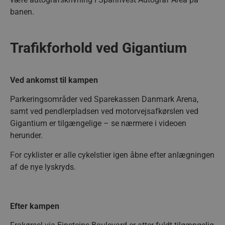
aalborghaandbold.dk
banen.
Trafikforhold ved Gigantium
VISITOR_PRIVACY_METADATA
5 måne
YouTube
4 uge
.youtube.com
Ved ankomst til kampen
Parkeringsområder ved Sparekassen Danmark Arena,
samt ved pendlerpladsen ved motorvejsafkørslen ved
Gigantium er tilgængelige – se nærmere i videoen
herunder.
For cyklister er alle cykelstier igen åbne efter anlægningen
af de nye lyskryds.
lf-cmp-189350
aalborghaandbold.dk
1 år
Efter kampen