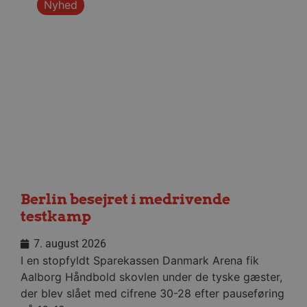
Nyhed
_fbp
2 måneder
Meta Platform Inc.
4 uger
.aalborghaandbold.dk
lidc
1 dag
Microsoft Corporation
.linkedin.com
HLNewVisitor
aalborghaandbold.dk
1 år
Berlin besejret i medrivende
YSC
Session
Google LLC
testkamp
.youtube.com
7. august 2026
_ga
1 år 1
Google LLC
I en stopfyldt Sparekassen Danmark Arena fik
måned
.aalborghaandbold.dk
Aalborg Håndbold skovlen under de tyske gæster,
der blev slået med cifrene 30-28 efter pauseføring