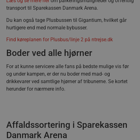
Læs og se mere her
om parkeringsmuligheder og offentlig
på hjemmeside
spore brugera
transport til Sparekassen Danmark Arena.
præferencer. D
med at forbed
hjemmesidens
Du kan også tage Plusbussen til Gigantium, hvilket går
tr
.linkedin.com
4 uger 2
og funktionalit
dage
hurtigere end med normale bybusser.
189350-sid-
.aalborghaandbold.dk
4 minutter
seen
59
gtag/js
.googletagmanager.com
4 uger 2
Find køreplanen for Plusbus/linje 2 på ntrejse.dk
sekunder
dage
Boder ved alle hjørner
gtm.js
.googletagmanager.com
4 uger 2
dage
For at kunne servicere alle fans på bedste mulige vis før
li_sync
.linkedin.com
4 uger 2
dage
og under kampen, er der nu boder med mad- og
189369-sid
.aalborg-
4 minutter
handbold.campaign.playable.com
59
drikkevarer ved samtlige hjørner af tribunerne. Se kortet
sekunder
_ga_ZP8WW23MQ3
.aalborghaandbold.dk
1 år 1
herunder for nærmere info.
måned
bcookie
1 år
Microsoft Corporation
.linkedin.com
189369-sid-
.aalborg-
4 minutter
Affaldssortering i Sparekassen
__Secure-
.youtube.com
5 måneder
seen
handbold.campaign.playable.com
59
ROLLOUT_TOKEN
4 uger
sekunder
Danmark Arena