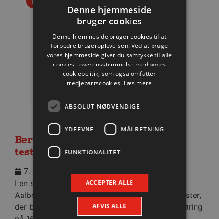
Nyhed
Denne hjemmeside
bruger cookies
Denne hjemmeside bruger cookies til at
forbedre brugeroplevelsen. Ved at bruge
vores hjemmeside giver du samtykke til alle
cookies i overensstemmelse med vores
cookiepolitik, som også omfatter
tredjepartscookies.
Læs mere
ABSOLUT NØDVENDIGE
YDEEVNE
MÅLRETNING
Berlin besejret i medrivende
testkamp
FUNKTIONALITET
7. august 2026
ACCEPTER ALLE
I en stopfyldt Sparekassen Danmark Arena fik
Aalborg Håndbold skovlen under de tyske gæster,
AFVIS ALLE
der blev slået med cifrene 30-28 efter pauseføring
på 16-12.