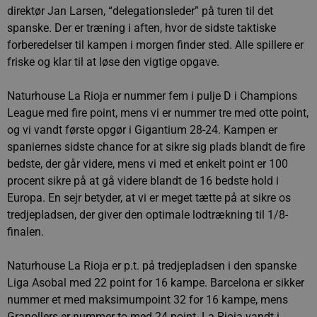
direktør Jan Larsen, “delegationsleder” på turen til det
spanske. Der er træning i aften, hvor de sidste taktiske
forberedelser til kampen i morgen finder sted. Alle spillere er
friske og klar til at løse den vigtige opgave.
Naturhouse La Rioja er nummer fem i pulje D i Champions
League med fire point, mens vi er nummer tre med otte point,
og vi vandt første opgør i Gigantium 28-24. Kampen er
spaniernes sidste chance for at sikre sig plads blandt de fire
bedste, der går videre, mens vi med et enkelt point er 100
procent sikre på at gå videre blandt de 16 bedste hold i
Europa. En sejr betyder, at vi er meget tætte på at sikre os
tredjepladsen, der giver den optimale lodtrækning til 1/8-
finalen.
Naturhouse La Rioja er p.t. på tredjepladsen i den spanske
Liga Asobal med 22 point for 16 kampe. Barcelona er sikker
nummer et med maksimumpoint 32 for 16 kampe, mens
Granollers er nummer to med 24 point. La Rioja vandt i