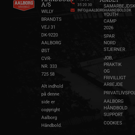
handbold.campaign.playable.com
59
A/S
35 20 30
sekunder
SAMARBEJDSK
_ga_ZP8WW23MQ3
.aalborghaandbold.dk
1 år 1
INFO@AALBORGHAANDBOLD.DK
WILLY
måned
YOUTH
BRANDTS
CAMP
bcookie
1 år
Microsoft Corporation
.linkedin.com
VEJ 31
2026
DK-9220
SPAR
189369-sid-
.aalborg-
4 minutter
AALBORG
NORD
__Secure-
.youtube.com
5 måneder
seen
handbold.campaign.playable.com
59
ROLLOUT_TOKEN
4 uger
sekunder
STJERNER
ØST
JOB,
CVR-
PRAKTIK
NR. 333
OG
725 58
FRIVILLIGT
ARBEJDE
Alt indhold
FPAU
.aalborghaandbold.dk
2 måneder
PRIVATLIVSPOL
på denne
4 uger
AALBORG
side er
HLSession
aalborghaandbold.dk
29 minutter
59
HÅNDBOLD
copyright
sekunder
SUPPORT
Aalborg
COOKIES
Håndbold.