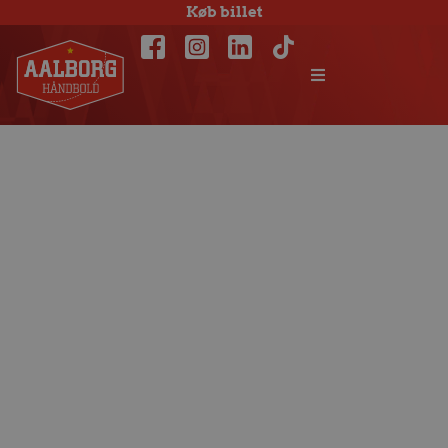
Køb billet
Så er vi på plads i
Spanien – træning
i aften før CL-
kamp