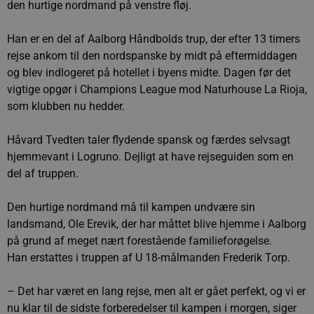
den hurtige nordmand på venstre fløj.
Han er en del af Aalborg Håndbolds trup, der efter 13 timers
rejse ankom til den nordspanske by midt på eftermiddagen
og blev indlogeret på hotellet i byens midte. Dagen før det
vigtige opgør i Champions League mod Naturhouse La Rioja,
som klubben nu hedder.
Håvard Tvedten taler flydende spansk og færdes selvsagt
hjemmevant i Logruno. Dejligt at have rejseguiden som en
del af truppen.
Den hurtige nordmand må til kampen undvære sin
landsmand, Ole Erevik, der har måttet blive hjemme i Aalborg
på grund af meget nært forestående familieforøgelse.
Han erstattes i truppen af U 18-målmanden Frederik Torp.
– Det har været en lang rejse, men alt er gået perfekt, og vi er
nu klar til de sidste forberedelser til kampen i morgen, siger