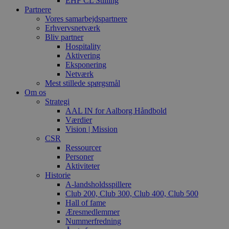
EHF CL Stilling
Partnere
Vores samarbejdspartnere
Erhvervsnetværk
Bliv partner
Hospitality
Aktivering
Eksponering
Netværk
Mest stillede spørgsmål
Om os
Strategi
AAL IN for Aalborg Håndbold
Værdier
Vision | Mission
CSR
Ressourcer
Personer
Aktiviteter
Historie
A-landsholdsspillere
Club 200, Club 300, Club 400, Club 500
Hall of fame
Æresmedlemmer
Nummerfredning