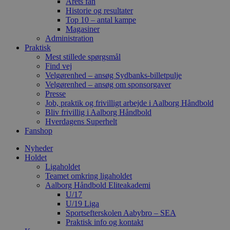
Årets fan
Historie og resultater
Top 10 – antal kampe
Magasiner
Administration
Praktisk
Mest stillede spørgsmål
Find vej
Velgørenhed – ansøg Sydbanks-billetpulje
Velgørenhed – ansøg om sponsorgaver
Presse
Job, praktik og frivilligt arbejde i Aalborg Håndbold
Bliv frivillig i Aalborg Håndbold
Hverdagens Superhelt
Fanshop
Nyheder
Holdet
Ligaholdet
Teamet omkring ligaholdet
Aalborg Håndbold Eliteakademi
U/17
U/19 Liga
Sportsefterskolen Aabybro – SEA
Praktisk info og kontakt