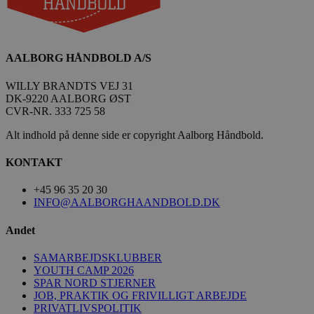
.linkedin.com
189369-sid-
.aalborg-
4 minutter
__Secure-
.youtube.com
5 måneder
seen
handbold.campaign.playable.com
59
ROLLOUT_TOKEN
4 uger
AALBORG HÅNDBOLD A/S
sekunder
WILLY BRANDTS VEJ 31
DK-9220 AALBORG ØST
CVR-NR. 333 725 58
Alt indhold på denne side er copyright Aalborg Håndbold.
FPAU
.aalborghaandbold.dk
2 måneder
KONTAKT
4 uger
HLSession
aalborghaandbold.dk
29 minutter
+45 96 35 20 30
59
INFO@AALBORGHAANDBOLD.DK
sekunder
Andet
SAMARBEJDSKLUBBER
VISITOR_INFO1_LIVE
5 måneder
Google LLC
YOUTH CAMP 2026
4 uger
.youtube.com
SPAR NORD STJERNER
JOB, PRAKTIK OG FRIVILLIGT ARBEJDE
PRIVATLIVSPOLITIK