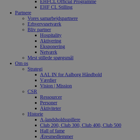
EHFCL Official Programme
EHF CL Stilling
Partnere
Vores samarbejdspartnere
Erhvervsnetværk
Bliv partner
Hospitality
Aktivering
Eksponering
Netværk
Mest stillede spørgsmål
Om os
Strategi
AAL IN for Aalborg Håndbold
Værdier
Vision | Mission
CSR
Ressourcer
Personer
Aktiviteter
Historie
A-landsholdsspillere
Club 200, Club 300, Club 400, Club 500
Hall of fame
Æresmedlemmer