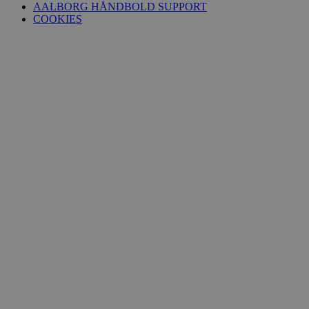
AALBORG HÅNDBOLD SUPPORT
COOKIES
FPID
1 år 1
Google
måned
.aalborghaandbold.dk
_fbp
2 måneder
Meta Platform Inc.
4 uger
.aalborghaandbold.dk
lidc
1 dag
Microsoft Corporation
.linkedin.com
HLNewVisitor
aalborghaandbold.dk
1 år
YSC
Session
Google LLC
.youtube.com