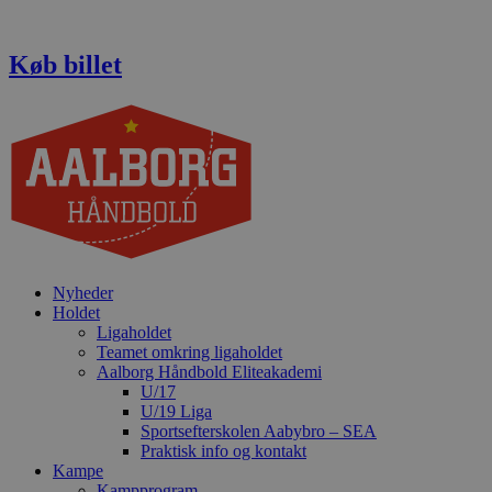
Videre
til
indhold
Køb billet
Nyheder
Holdet
Ligaholdet
Teamet omkring ligaholdet
Aalborg Håndbold Eliteakademi
U/17
U/19 Liga
Sportsefterskolen Aabybro – SEA
Praktisk info og kontakt
Kampe
Kampprogram