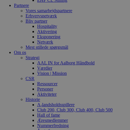
EHF CL Stilling
Partnere
Vores samarbejdspartnere
Erhvervsnetværk
Bliv partner
Hospitality
Aktivering
Eksponering
Netværk
Mest stillede spørgsmål
Om os
Strategi
AAL IN for Aalborg Håndbold
Værdier
Vision | Mission
CSR
Ressourcer
Personer
Aktiviteter
Historie
A-landsholdsspillere
Club 200, Club 300, Club 400, Club 500
Hall of fame
Æresmedlemmer
Nummerfredning