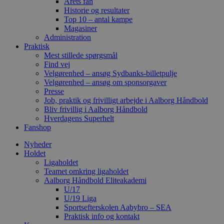
Årets fan
Historie og resultater
Top 10 – antal kampe
Magasiner
Administration
Praktisk
Mest stillede spørgsmål
Find vej
Velgørenhed – ansøg Sydbanks-billetpulje
Velgørenhed – ansøg om sponsorgaver
Presse
Job, praktik og frivilligt arbejde i Aalborg Håndbold
Bliv frivillig i Aalborg Håndbold
Hverdagens Superhelt
Fanshop
Nyheder
Holdet
Ligaholdet
Teamet omkring ligaholdet
Aalborg Håndbold Eliteakademi
U/17
U/19 Liga
Sportsefterskolen Aabybro – SEA
Praktisk info og kontakt