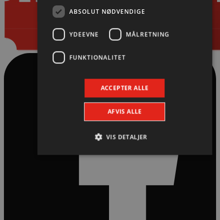
ABSOLUT NØDVENDIGE
YDEEVNE
MÅLRETNING
FUNKTIONALITET
ACCEPTER ALLE
AFVIS ALLE
VIS DETALJER
Absolut nødvendige
Ydeevne
Målretning
Funktionalitet
Absolut nødvendige cookies muliggør hjemmesidens
grundlæggende funktionalitet såsom brugerlogin og