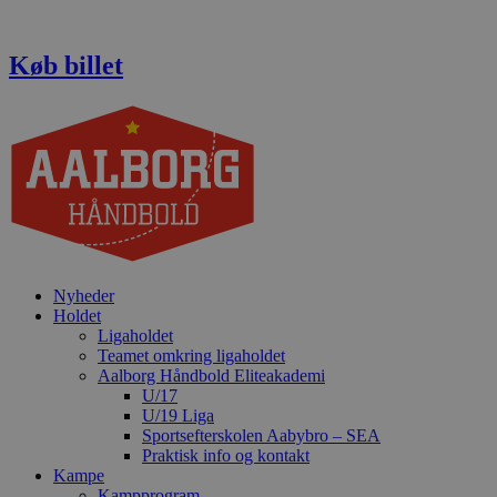
Videre
til
indhold
Køb billet
Nyheder
Holdet
Ligaholdet
Teamet omkring ligaholdet
Aalborg Håndbold Eliteakademi
U/17
U/19 Liga
Sportsefterskolen Aabybro – SEA
Praktisk info og kontakt
Kampe
Kampprogram