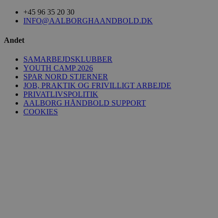
+45 96 35 20 30
INFO@AALBORGHAANDBOLD.DK
Andet
FPAU
.aalborghaandbold.dk
2 måneder
4 uger
SAMARBEJDSKLUBBER
HLSession
aalborghaandbold.dk
29 minutter
YOUTH CAMP 2026
59
sekunder
SPAR NORD STJERNER
JOB, PRAKTIK OG FRIVILLIGT ARBEJDE
PRIVATLIVSPOLITIK
AALBORG HÅNDBOLD SUPPORT
COOKIES
VISITOR_INFO1_LIVE
5 måneder
Google LLC
4 uger
.youtube.com
FPID
1 år 1
Google
måned
.aalborghaandbold.dk