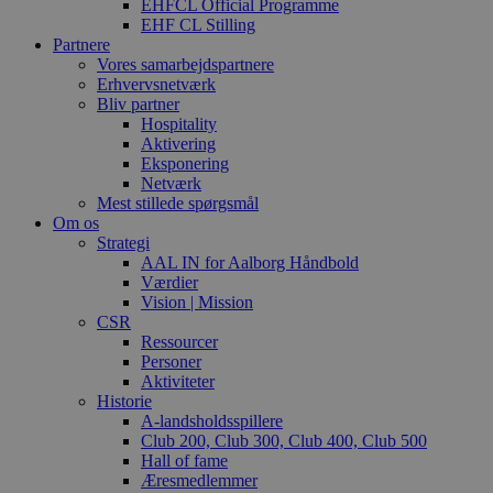
EHFCL Official Programme
EHF CL Stilling
Partnere
Vores samarbejdspartnere
Erhvervsnetværk
Bliv partner
Hospitality
Aktivering
Eksponering
Netværk
Mest stillede spørgsmål
Om os
Strategi
AAL IN for Aalborg Håndbold
Værdier
Vision | Mission
CSR
Ressourcer
Personer
Aktiviteter
Historie
A-landsholdsspillere
Club 200, Club 300, Club 400, Club 500
Hall of fame
Æresmedlemmer