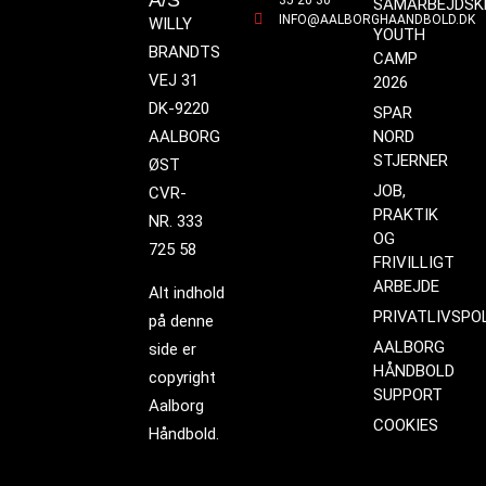
A/S
35 20 30
SAMARBEJDSK
INFO@AALBORGHAANDBOLD.DK
WILLY
YOUTH
BRANDTS
CAMP
VEJ 31
2026
DK-9220
SPAR
AALBORG
NORD
STJERNER
ØST
JOB,
CVR-
PRAKTIK
NR. 333
OG
725 58
FRIVILLIGT
ARBEJDE
Alt indhold
PRIVATLIVSPOL
på denne
AALBORG
side er
HÅNDBOLD
copyright
SUPPORT
Aalborg
COOKIES
Håndbold.