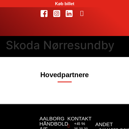
Køb billet
Skoda Nørresundby
Hovedpartnere
AALBORG
KONTAKT
HÅNDBOLD
ANDET
+45 96