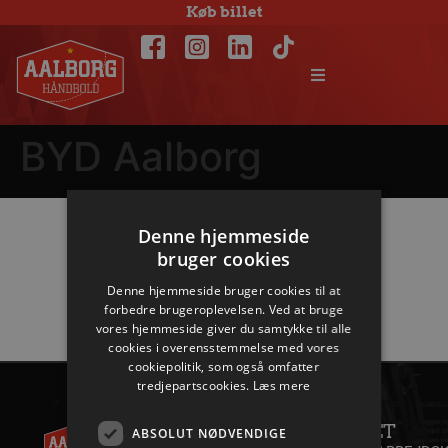
Køb billet
BYD Aalborg
Denne hjemmeside
Hovedpartnere
bruger cookies
Denne hjemmeside bruger cookies til at
forbedre brugeroplevelsen. Ved at bruge
vores hjemmeside giver du samtykke til alle
cookies i overensstemmelse med vores
cookiepolitik, som også omfatter
tredjepartscookies.
Læs mere
AALBORG
KONTAKT
HÅNDBOLD
ANDET
+45 96
ABSOLUT NØDVENDIGE
A/S