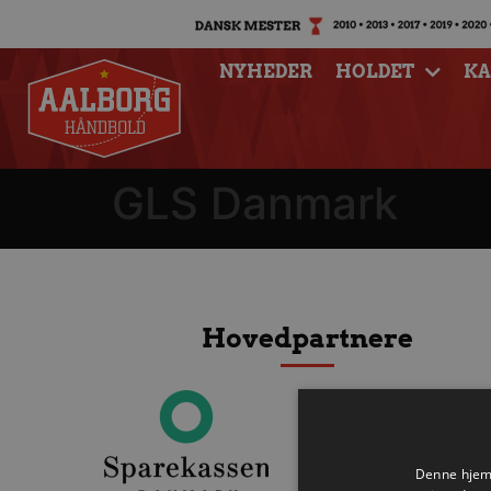
NYHEDER
HOLDET
K
GLS Danmark
Hovedpartnere
Denne hjemm