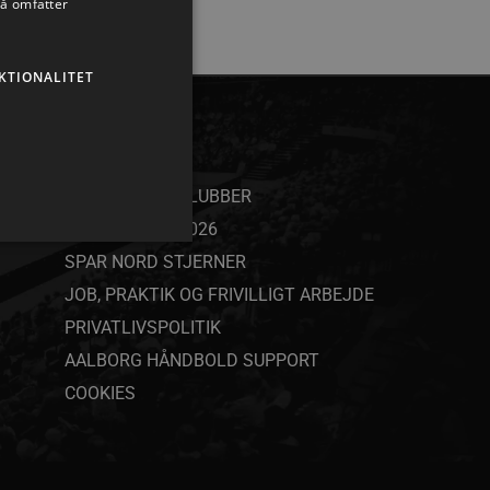
så omfatter
KTIONALITET
ANDET
SAMARBEJDSKLUBBER
YOUTH CAMP 2026
SPAR NORD STJERNER
JOB, PRAKTIK OG FRIVILLIGT ARBEJDE
PRIVATLIVSPOLITIK
ministration. Hjemmesiden
AALBORG HÅNDBOLD SUPPORT
COOKIES
ndividuelle klienter bag en
tillinger pr. klient. Den
g kan ikke fravælges.