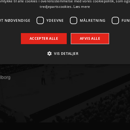
amtykke til alle cookies i overensstemmelse med vores cookiepolitik, som og
tredjepartscookies.
Læs mere
UT NØDVENDIGE
YDEEVNE
MÅLRETNING
FUN
ACCEPTER ALLE
AFVIS ALLE
KONTAKT
+45 96 35 20 30
VIS DETALJER
INFO@AALBORGHAANDBOLD.DK
Absolut nødvendige
Ydeevne
Målretning
Funktionalitet
alborg
 muliggør hjemmesidens grundlæggende funktionalitet såsom brugerlogin og kontoad
n de absolut nødvendige cookies.
Udbyder / Domæne
Udløbsdato
Beskrivelse
.aalborghaandbold.dk
Session
Til visning af hjemmesidens funktioner
1 år 1
Denne cookie bruges til at identificere i
Google
måned
delt IP-adresse og anvende sikkerhedsinds
.aalborghaandbold.dk
er nødvendig for webstedets sikkerhed o