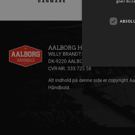
giver du s
ABSOL
AALBORG HÅNDBOLD A/S
WILLY BRANDTS VEJ 31
DK-9220 AALBORG ØST
CVR-NR. 333 725 58
Alt indhold på denne side er copyright A
Håndbold.
Absolut nødvendige cookies
kan ikke bruges korrekt ude
Navn
/dyna-.*/i
_dcid