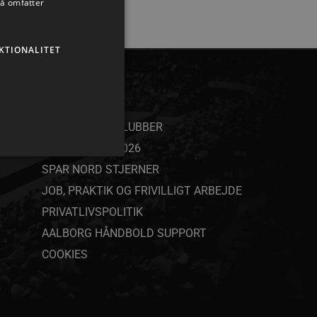
så omfatter
KTIONALITET
ANDET
SAMARBEJDSKLUBBER
YOUTH CAMP 2026
SPAR NORD STJERNER
JOB, PRAKTIK OG FRIVILLIGT ARBEJDE
PRIVATLIVSPOLITIK
ministration. Hjemmesiden
AALBORG HÅNDBOLD SUPPORT
COOKIES
ndividuelle klienter bag en
tillinger pr. klient. Den
g kan ikke fravælges.