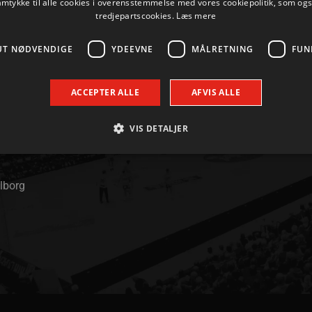
amtykke til alle cookies i overensstemmelse med vores cookiepolitik, som og
tredjepartscookies.
Læs mere
UT NØDVENDIGE
YDEEVNE
MÅLRETNING
FUN
ACCEPTER ALLE
AFVIS ALLE
KONTAKT
+45 96 35 20 30
VIS DETALJER
INFO@AALBORGHAANDBOLD.DK
Absolut nødvendige
Ydeevne
Målretning
Funktionalitet
alborg
 muliggør hjemmesidens grundlæggende funktionalitet såsom brugerlogin og kontoad
n de absolut nødvendige cookies.
Udbyder / Domæne
Udløbsdato
Beskrivelse
.aalborghaandbold.dk
Session
Til visning af hjemmesidens funktioner
1 år 1
Denne cookie bruges til at identificere i
Google
måned
delt IP-adresse og anvende sikkerhedsinds
.aalborghaandbold.dk
er nødvendig for webstedets sikkerhed o