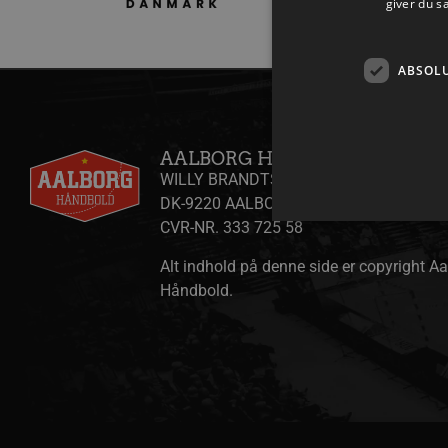
giver du s
ABSOL
AALBORG HÅNDBOLD A/S
WILLY BRANDTS VEJ 31
DK-9220 AALBORG ØST
CVR-NR. 333 725 58
Alt indhold på denne side er copyright A
Håndbold.
Absolut nødvendige cookies
kan ikke bruges korrekt ude
Navn
/dyna-.*/i
_dcid