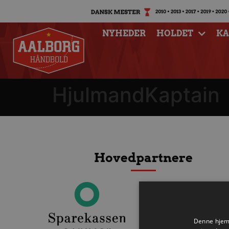
NYHEDER
HOLDET
K
HjulmandKaptain
Hovedpartnere
Denne hjemm