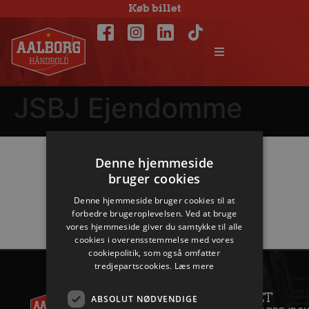
Køb billet
JSBJ Ejendomme
Denne hjemmeside
Hovedpartnere
bruger cookies
Denne hjemmeside bruger cookies til at
forbedre brugeroplevelsen. Ved at bruge
vores hjemmeside giver du samtykke til alle
cookies i overensstemmelse med vores
cookiepolitik, som også omfatter
tredjepartscookies.
Læs mere
AALBORG
KONTAKT
HÅNDBOLD
ANDET
+45 96
ABSOLUT NØDVENDIGE
A/S