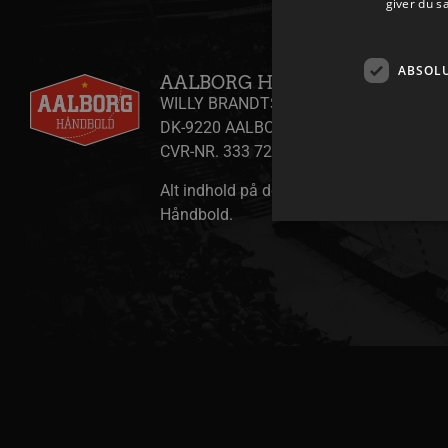
giver du s
ABSOL
AALBORG HÅNDBOLD A/S
WILLY BRANDTS VEJ 31
DK-9220 AALBORG ØST
CVR-NR. 333 725 58
Alt indhold på denne side er copyright A
Håndbold.
Absolut nødvendige cookies
kan ikke bruges korrekt ude
Navn
/dyna-.*/i
_dcid