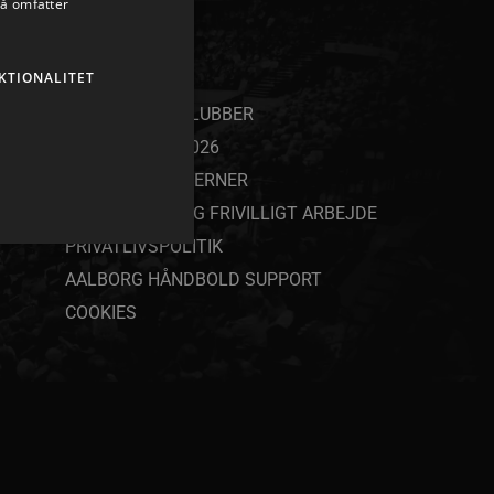
så omfatter
KTIONALITET
ANDET
SAMARBEJDSKLUBBER
YOUTH CAMP 2026
SPAR NORD STJERNER
JOB, PRAKTIK OG FRIVILLIGT ARBEJDE
PRIVATLIVSPOLITIK
AALBORG HÅNDBOLD SUPPORT
COOKIES
ministration. Hjemmesiden
ndividuelle klienter bag en
tillinger pr. klient. Den
g kan ikke fravælges.