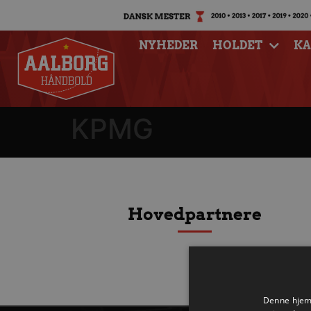
NYHEDER
HOLDET
K
KPMG
Hovedpartnere
Denne hjemm