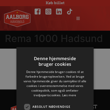
Køb billet
Rema 1000 Hadsund
Denne hjemmeside
Hovedpartnere
bruger cookies
Denne hjemmeside bruger cookies til at
forbedre brugeroplevelsen. Ved at bruge
vores hjemmeside giver du samtykke til alle
cookies i overensstemmelse med vores
cookiepolitik, som også omfatter
tredjepartscookies.
Læs mere
AALBORG
KONTAKT
HÅNDBOLD
ANDET
ABSOLUT NØDVENDIGE
+45 96