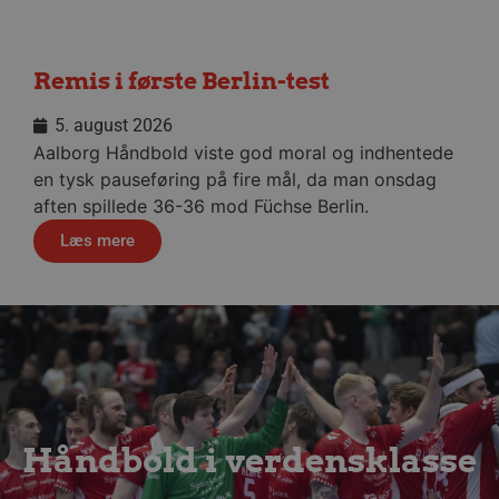
__cf_bm
29 minu
Cloudflare Inc.
56
.linkedin.com
sekund
Remis i første Berlin-test
Google Privacy Policy
5. august 2026
Aalborg Håndbold viste god moral og indhentede
en tysk pauseføring på fire mål, da man onsdag
CookieScriptConsent
4 uger
CookieScript
dag
aalborghaandbold.dk
aften spillede 36-36 mod Füchse Berlin.
Læs mere
VISITOR_PRIVACY_METADATA
5 måne
YouTube
4 uge
.youtube.com
Håndbold i verdensklasse