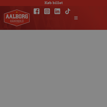
Køb billet
Stregspiller fra
Ciudad Real til
Aalborg Håndbold