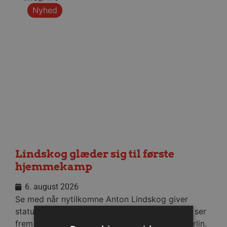
Nyhed
Lindskog glæder sig til første
hjemmekamp
6. august 2026
Se med når nytilkomne Anton Lindskog giver
status på sin første tid i Aalborg Håndbold og ser
frem mod fredagens testkamp mod Füchse Berlin.