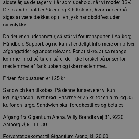
sidste år, så deltager vi i år som udehold, når vi møder BSV.
De to andre hold er Skjern og KIF Kolding, hvorfor der må
siges at være dækket op til en jysk håndboldfest uden
sidestykke.
Da det er en udebanetur, så står vi for transporten i Aalborg
Håndbold Support, og nu kan vi endeligt informere om priser,
afgangstider og andet relevant. For at sikre, at så mange
kommer med på turen, så er der ikke forskel på priser for
medlemmer af fanklubben og ikke medlemmer..
Prisen for busturen er 125 kr.
Sandwich kan tilkøbes. På denne tur serverer vi kun
kylling/bacon i lyst brød. Priserne er 25 kr. for en alm. og 35
kr. for en large. Sandwich skal forudbestilles og betales.
Afgang fra Gigantium Arena, Willy Brandts vej 31, 9220
Aalborg Ø, kl. 11. 30
Forventet ankomst til Gigantium Arena, kl. 20.00