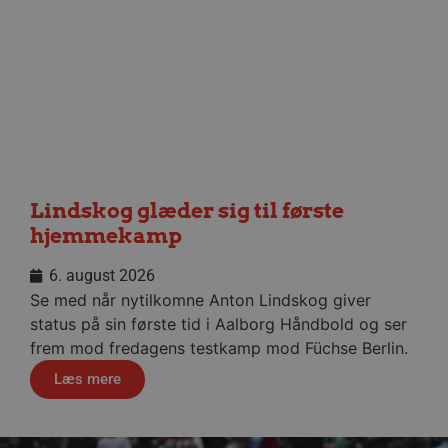
CookieScriptConsent
4 uger
CookieScript
dag
aalborghaandbold.dk
VISITOR_PRIVACY_METADATA
5 måne
YouTube
4 uge
.youtube.com
Lindskog glæder sig til første
hjemmekamp
6. august 2026
Se med når nytilkomne Anton Lindskog giver
status på sin første tid i Aalborg Håndbold og ser
frem mod fredagens testkamp mod Füchse Berlin.
Læs mere
lf-cmp-189350
aalborghaandbold.dk
1 år