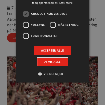
tredjepartscookies.
Læs mere
7. august 2026
I en stopfyldt Sparekassen Danmark Arena fik
ABSOLUT NØDVENDIGE
Aalborg Håndbold skovlen under de tyske gæster,
der blev slået med cifrene 30-28 efter pauseføring
YDEEVNE
MÅLRETNING
på 16-12.
FUNKTIONALITET
Læs mere
ACCEPTER ALLE
AFVIS ALLE
Nyhed
VIS DETALJER
Absolut nødvendige
Ydeevne
Målretning
Funktionalitet