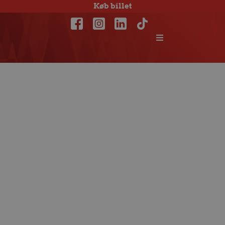
Køb billet
Ta’ med Aalborg
Håndbold Support
til “10.000 til
håndbold”