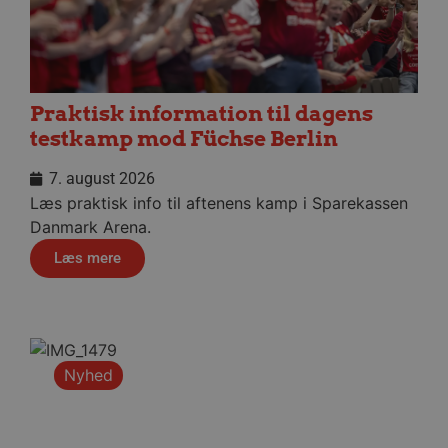
Absolut nødvendige cookies muliggør
hjemmesidens grundlæggende funktionalitet
såsom brugerlogin og kontoadministration.
Hjemmesiden kan ikke bruges korrekt uden de
absolut nødvendige cookies.
Navn
Udbyder / Domæne
Udløbsd
Praktisk information til dagens
/dyna-.*/i
.aalborghaandbold.dk
Sessi
testkamp mod Füchse Berlin
7. august 2026
_dcid
1 år 
Google
Læs praktisk info til aftenens kamp i Sparekassen
måne
.aalborghaandbold.dk
Danmark Arena.
Læs mere
__cf_bm
29 minu
Cloudflare Inc.
56
.linkedin.com
Nyhed
sekund
Google Privacy Policy