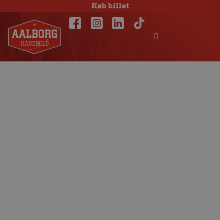
Køb billet
Test-kamp i aften:
Gensyn med Fyn
og GOG