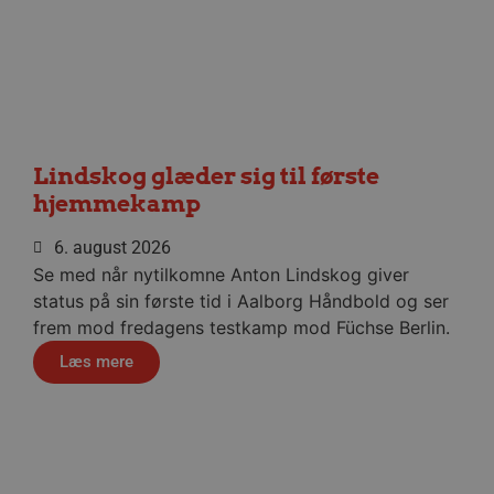
__cf_bm
29 minu
Cloudflare Inc.
56
.linkedin.com
sekund
Lindskog glæder sig til første
Google Privacy Policy
hjemmekamp
CookieScriptConsent
4 uger
6. august 2026
CookieScript
dag
aalborghaandbold.dk
Se med når nytilkomne Anton Lindskog giver
status på sin første tid i Aalborg Håndbold og ser
frem mod fredagens testkamp mod Füchse Berlin.
Læs mere
VISITOR_PRIVACY_METADATA
5 måne
YouTube
4 uge
.youtube.com