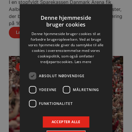
I en stopfyldt Sparekassen Danmark Arena fik
Aalborg Håndbold skovlen under de tyske gæster,
der blev slået med cifrene 30-28 efter pauseføring
Denne hjemmeside
på 16-12.
bruger cookies
Læs mere
Denne hjemmeside bruger cookies til at
forbedre brugeroplevelsen. Ved at bruge
vores hjemmeside giver du samtykke til alle
cookies i overensstemmelse med vores
cookiepolitik, som også omfatter
tredjepartscookies.
Læs mere
Nyhed
ABSOLUT NØDVENDIGE
YDEEVNE
MÅLRETNING
FUNKTIONALITET
ACCEPTER ALLE