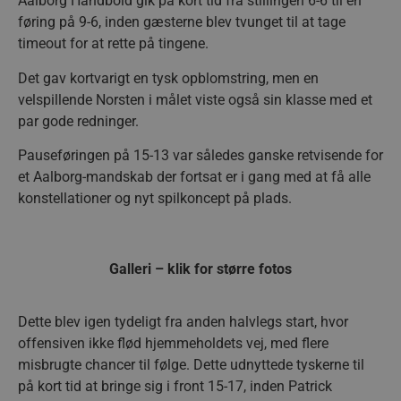
Aalborg Håndbold gik på kort tid fra stillingen 6-6 til en
føring på 9-6, inden gæsterne blev tvunget til at tage
timeout for at rette på tingene.
Det gav kortvarigt en tysk opblomstring, men en
velspillende Norsten i målet viste også sin klasse med et
par gode redninger.
Pauseføringen på 15-13 var således ganske retvisende for
et Aalborg-mandskab der fortsat er i gang med at få alle
konstellationer og nyt spilkoncept på plads.
Galleri – klik for større fotos
Dette blev igen tydeligt fra anden halvlegs start, hvor
offensiven ikke flød hjemmeholdets vej, med flere
misbrugte chancer til følge. Dette udnyttede tyskerne til
på kort tid at bringe sig i front 15-17, inden Patrick