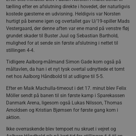
tælling efter en afslutning direkte i hovedet, der naturligvis
kostede gæsterne en udvisning. Heldigvis var Norsten
hurtigt på benene igen og overtallet gav U/19-spiller Mads
Vestergaard, der denne aften var ene mand på venstre fløj
grundet skader til Buster Juul og Sebastian Barthold,
mulighed for at sende sin første afslutning i nettet til
stillingen 4-4.
Tidligere Aalborg-målmand Simon Gade kom også på
måltavlen, da han i et nyt tysk overtal udnyttede et tomt
net hos Aalborg Håndbold til at udligne til 5-5.
Efter en Maik Machulla-timeout i det 17. minut blev Felix
Möller sendt på banen til sin første kamp i Sparekassen
Danmark Arena, ligesom også Lukas Nilsson, Thomas
Arnoldsen og Kristian Bjørnsen for første gang kom i
aktion.
Ikke overraskende blev tempoet nu skruet i vejret og