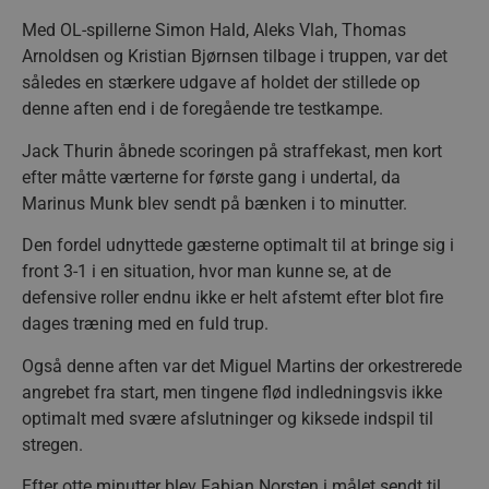
Med OL-spillerne Simon Hald, Aleks Vlah, Thomas
Arnoldsen og Kristian Bjørnsen tilbage i truppen, var det
således en stærkere udgave af holdet der stillede op
denne aften end i de foregående tre testkampe.
Jack Thurin åbnede scoringen på straffekast, men kort
efter måtte værterne for første gang i undertal, da
Marinus Munk blev sendt på bænken i to minutter.
Den fordel udnyttede gæsterne optimalt til at bringe sig i
front 3-1 i en situation, hvor man kunne se, at de
defensive roller endnu ikke er helt afstemt efter blot fire
dages træning med en fuld trup.
Også denne aften var det Miguel Martins der orkestrerede
angrebet fra start, men tingene flød indledningsvis ikke
optimalt med svære afslutninger og kiksede indspil til
stregen.
Efter otte minutter blev Fabian Norsten i målet sendt til