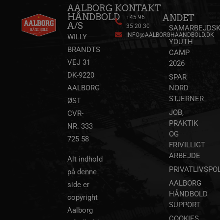
AALBORG
KONTAKT
HÅNDBOLD
ANDET
+45 96
A/S
35 20 30
SAMARBEJDSK
YSC
Session
Google LLC
INFO@AALBORGHAANDBOLD.DK
WILLY
.youtube.com
YOUTH
BRANDTS
CAMP
VEJ 31
2026
_ga
1 år 1
Google LLC
DK-9220
måned
.aalborghaandbold.dk
SPAR
AALBORG
NORD
STJERNER
ØST
JOB,
CVR-
PRAKTIK
NR. 333
OG
725 58
FRIVILLIGT
ARBEJDE
Alt indhold
PRIVATLIVSPOL
på denne
AALBORG
side er
li_gc
5 måneder
LinkedIn Corporation
4 uger
.linkedin.com
HÅNDBOLD
copyright
SUPPORT
Aalborg
COOKIES