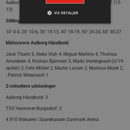
Aalborg Håndbold – TSV Hannover-Burgsdorf 30-27 (15-
13)
VIS DETALJER
Stillinger undervejs
10’ 4-4, 20’ 10-6, 30’ 15-13, 40’ 18-19, 50’ 24-24, 60’ 30-27
Absolut nødvendige
Ydeevne
Målscorere Aalborg Håndbold
Målretning
Funktionalitet
Jack Thurin 5, Aleks Vlah 4, Miguel Martins 4, Thomas
Absolut nødvendige cookies muliggør
hjemmesidens grundlæggende funktionalitet
Arnoldsen 4, Kristian Bjørnsen 3, Mads Vestergaard (U/19-
såsom brugerlogin og kontoadministration.
spiller) 3, Felix Möller 2, Martin Larsen 2, Marinus Munk 2,
Hjemmesiden kan ikke bruges korrekt uden de
absolut nødvendige cookies.
, Patrick Wiesmach 1
Navn
Udbyder / Domæne
Udløbsd
2-minutters udvisninger
/dyna-.*/i
.aalborghaandbold.dk
Sessi
Aalborg Håndbold: 3
_dcid
1 år 
Google
TSV Hannover-Burgsdorf: 2
måne
.aalborghaandbold.dk
4.910 tilskuere i Sparekassen Danmark Arena