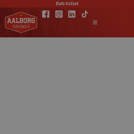
Køb billet
Testsejr i egen
hule