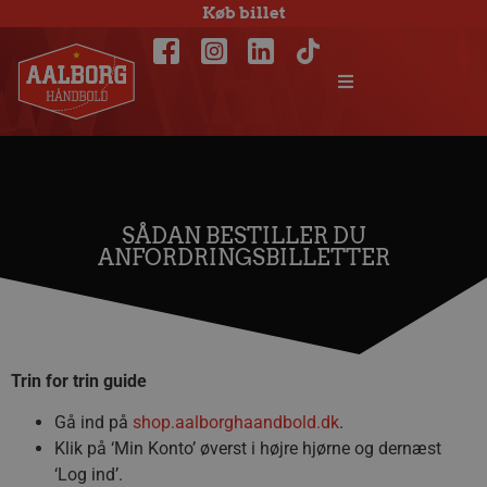
Køb billet
SÅDAN BESTILLER DU
ANFORDRINGSBILLETTER
Trin for trin guide
Gå ind på
shop.aalborghaandbold.dk
.
Klik på ‘Min Konto’ øverst i højre hjørne og dernæst
‘Log ind’.