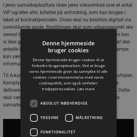
I jeres samarbejdsaftale råder jeres virksomhed over et antal
VIP og/eller alm. billetter på anfordring, som kan bruges i
løbet af kontraktperioden. Disse skal nu bestilles digitalt via
ovenstående guide. Bestillingen skal som udgangspunkt ske
senest tre hverdage før den pågældende kamp – ellers kan
vi ikke garantere billetter. Fristen vil ligeledes fremgå af den
Denne hjemmeside
enkelte kamp på billetshoppen, mens der til enkelte kampe
bruger cookies
kan være en særlig frist, og I vil i så fald modtage
Denne hjemmeside bruger cookies til at
information herom på mail).
forbedre brugeroplevelsen. Ved at bruge
vores hjemmeside giver du samtykke til alle
Til A-kampe gælder der et særligt max jf. samarbejdsaftalen.
cookies i overensstemmelse med vores
Kamptypen vil være angivet i billetsystemet, og denne
cookiepolitik, som også omfatter
tredjepartscookies.
Læs mere
defineres ud fra interessen til den pågældende kamp. Dette
skal være med til at sikre, at vi kan tilgodese alle vores
ABSOLUT NØDVENDIGE
samarbejdspartnere til de pågældende kampe.
YDEEVNE
MÅLRETNING
FUNKTIONALITET