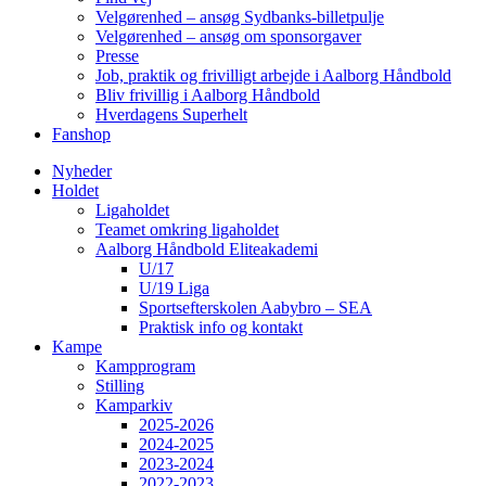
Velgørenhed – ansøg Sydbanks-billetpulje
Velgørenhed – ansøg om sponsorgaver
Presse
Job, praktik og frivilligt arbejde i Aalborg Håndbold
Bliv frivillig i Aalborg Håndbold
Hverdagens Superhelt
Fanshop
Nyheder
Holdet
Ligaholdet
Teamet omkring ligaholdet
Aalborg Håndbold Eliteakademi
U/17
U/19 Liga
Sportsefterskolen Aabybro – SEA
Praktisk info og kontakt
Kampe
Kampprogram
Stilling
Kamparkiv
2025-2026
2024-2025
2023-2024
2022-2023