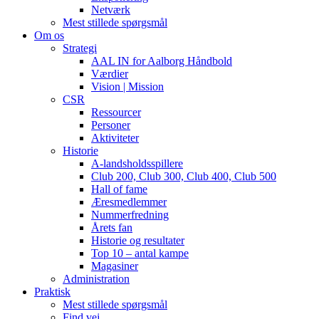
Netværk
Mest stillede spørgsmål
Om os
Strategi
AAL IN for Aalborg Håndbold
Værdier
Vision | Mission
CSR
Ressourcer
Personer
Aktiviteter
Historie
A-landsholdsspillere
Club 200, Club 300, Club 400, Club 500
Hall of fame
Æresmedlemmer
Nummerfredning
Årets fan
Historie og resultater
Top 10 – antal kampe
Magasiner
Administration
Praktisk
Mest stillede spørgsmål
Find vej