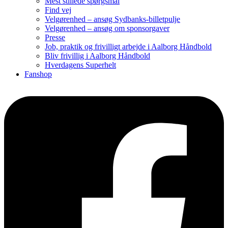
Mest stillede spørgsmål
Find vej
Velgørenhed – ansøg Sydbanks-billetpulje
Velgørenhed – ansøg om sponsorgaver
Presse
Job, praktik og frivilligt arbejde i Aalborg Håndbold
Bliv frivillig i Aalborg Håndbold
Hverdagens Superhelt
Fanshop