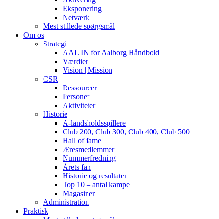
Eksponering
Netværk
Mest stillede spørgsmål
Om os
Strategi
AAL IN for Aalborg Håndbold
Værdier
Vision | Mission
CSR
Ressourcer
Personer
Aktiviteter
Historie
A-landsholdsspillere
Club 200, Club 300, Club 400, Club 500
Hall of fame
Æresmedlemmer
Nummerfredning
Årets fan
Historie og resultater
Top 10 – antal kampe
Magasiner
Administration
Praktisk