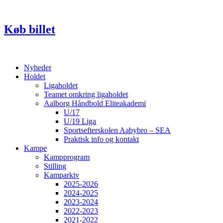
Videre
til
indhold
Køb billet
Nyheder
Holdet
Ligaholdet
Teamet omkring ligaholdet
Aalborg Håndbold Eliteakademi
U/17
U/19 Liga
Sportsefterskolen Aabybro – SEA
Praktisk info og kontakt
Kampe
Kampprogram
Stilling
Kamparkiv
2025-2026
2024-2025
2023-2024
2022-2023
2021-2022