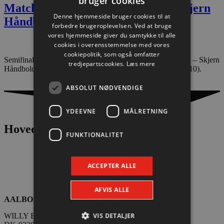
bruger cookies
Matchfacts: Aalborg Håndbold – Skjern
Denne hjemmeside bruger cookies til at
Håndbold
forbedre brugeroplevelsen. Ved at bruge
vores hjemmeside giver du samtykke til alle
cookies i overensstemmelse med vores
cookiepolitik, som også omfatter
Semifinale Final4, NrgI Arena i Aarhus: Aalborg Håndbold – Skjern
tredjepartscookies.
Læs mere
Håndbold 26-29 efter omkamp. Ordinær kamp: 23-23 (13-10).
ABSOLUT NØDVENDIGE
YDEEVNE
MÅLRETNING
Hovedpartnere
FUNKTIONALITET
ACCEPTER ALLE
AFVIS ALLE
AALBORG HÅNDBOLD A/S
VIS DETALJER
WILLY BRANDTS VEJ 31