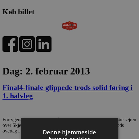
Køb billet
Dag:
2. februar 2013
Final4-finale glippede trods solid føring i
1. halvleg
Forrygende come back af Håvard Tvedten ikke nok til at køre sejren
over Skjern hjem – efter gyser-afslutning med omkamp. Trods
overtag i 1. halvleg
Denne hjemmeside