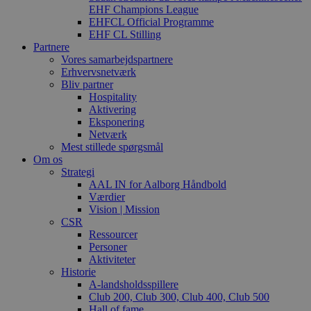
EHF Champions League
EHFCL Official Programme
EHF CL Stilling
Partnere
Vores samarbejdspartnere
Erhvervsnetværk
Bliv partner
Hospitality
Aktivering
Eksponering
Netværk
Mest stillede spørgsmål
Om os
Strategi
AAL IN for Aalborg Håndbold
Værdier
Vision | Mission
CSR
Ressourcer
Personer
Aktiviteter
Historie
A-landsholdsspillere
Club 200, Club 300, Club 400, Club 500
Hall of fame