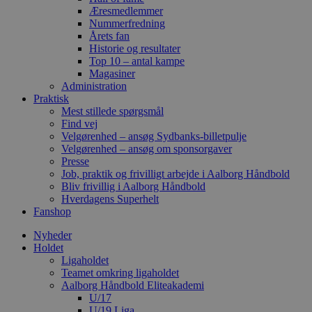
Æresmedlemmer
Nummerfredning
Årets fan
Historie og resultater
Top 10 – antal kampe
Magasiner
Administration
Praktisk
Mest stillede spørgsmål
Find vej
Velgørenhed – ansøg Sydbanks-billetpulje
Velgørenhed – ansøg om sponsorgaver
Presse
Job, praktik og frivilligt arbejde i Aalborg Håndbold
Bliv frivillig i Aalborg Håndbold
Hverdagens Superhelt
Fanshop
Nyheder
Holdet
Ligaholdet
Teamet omkring ligaholdet
Aalborg Håndbold Eliteakademi
U/17
U/19 Liga