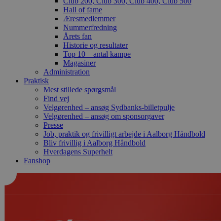
Club 200, Club 300, Club 400, Club 500
Hall of fame
Æresmedlemmer
Nummerfredning
Årets fan
Historie og resultater
Top 10 – antal kampe
Magasiner
Administration
Praktisk
Mest stillede spørgsmål
Find vej
Velgørenhed – ansøg Sydbanks-billetpulje
Velgørenhed – ansøg om sponsorgaver
Presse
Job, praktik og frivilligt arbejde i Aalborg Håndbold
Bliv frivillig i Aalborg Håndbold
Hverdagens Superhelt
Fanshop