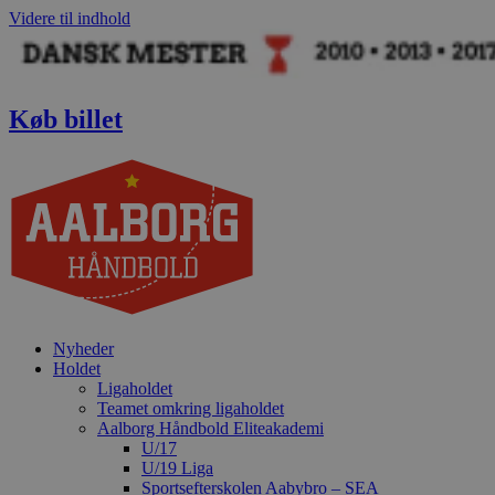
Videre til indhold
Køb billet
Nyheder
Holdet
Ligaholdet
Teamet omkring ligaholdet
Aalborg Håndbold Eliteakademi
U/17
U/19 Liga
Sportsefterskolen Aabybro – SEA