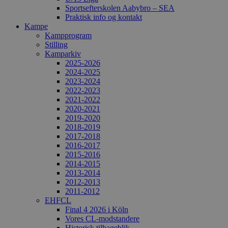
Sportsefterskolen Aabybro – SEA
Praktisk info og kontakt
Kampe
Kampprogram
Stilling
Kamparkiv
2025-2026
2024-2025
2023-2024
2022-2023
2021-2022
2020-2021
2019-2020
2018-2019
2017-2018
2016-2017
2015-2016
2014-2015
2013-2014
2012-2013
2011-2012
EHFCL
Final 4 2026 i Köln
Vores CL-modstandere
Historisk tilbageblik