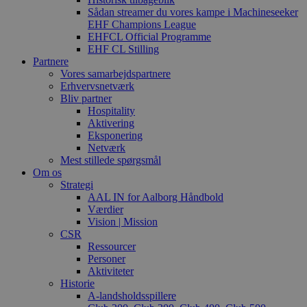
Sådan streamer du vores kampe i Machineseeker
EHF Champions League
EHFCL Official Programme
EHF CL Stilling
Partnere
Vores samarbejdspartnere
Erhvervsnetværk
Bliv partner
Hospitality
Aktivering
Eksponering
Netværk
Mest stillede spørgsmål
Om os
Strategi
AAL IN for Aalborg Håndbold
Værdier
Vision | Mission
CSR
Ressourcer
Personer
Aktiviteter
Historie
A-landsholdsspillere