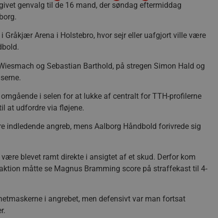
givet genvalg til de 16 mand, der søndag eftermiddag
borg.
råkjær Arena i Holstebro, hvor sejr eller uafgjort ville være
dbold.
ck Wiesmach og Sebastian Barthold, på stregen Simon Hald og
serne.
omgående i selen for at lukke af centralt for TTH-profilerne
 at udfordre via fløjene.
tre indledende angreb, mens Aalborg Håndbold forivrede sig
t være blevet ramt direkte i ansigtet af et skud. Derfor kom
e aktion måtte se Magnus Bramming score på straffekast til 4-
netmaskerne i angrebet, men defensivt var man fortsat
r.