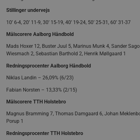
CookieScriptConsent
Google Privacy Poli
Stillinger undervejs
VISITOR_PRIVACY_METAD
10’ 6-4, 20’ 11-9, 30’ 15-19, 40’ 19-24, 50’ 25-31, 60’ 31-37
Målscorere Aalborg Håndbold
Mads Hoxer 12, Buster Juul 5, Marinus Munk 4, Sander Sagose
lf-cmp-189350
Wiesmach 2, Sebastian Barthold 2, Henrik Møllgaard 1
Redningsprocenter Aalborg Håndbold
Navn
Udbyder 
Niklas Landin – 26,09% (6/23)
Navn
Navn
Udbyder / Do
Ud
popupshow
.aalborgha
_gtmeec
fbevents.js
.aalborghaand
.f
Fabian Norsten – 13,33% (2/15)
189350-sid
.aalborgha
Målscorere TTH Holstebro
1810443049197060
.f
FPLC
.aalborgha
_sbp
.aalborghaand
Magnus Bramming 7, Thomas Damgaard 6, Johan Meklenborg 5
Trackerdmo
.jc
Porup 1
collect
.l
Redningsprocenter TTH Holstebro
189350-sid-
.aalborgha