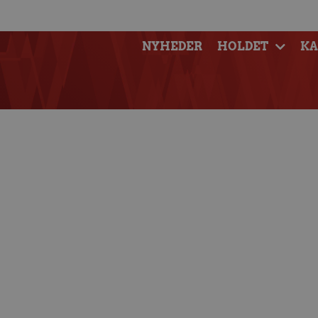
NYHEDER
HOLDET
K
Aalborg Håndbol
fokuser