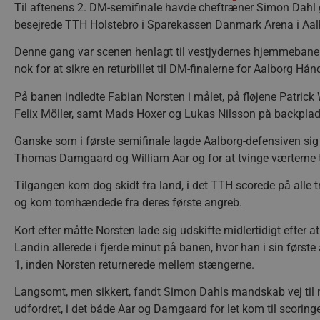
Til aftenens 2. DM-semifinale havde cheftræner Simon Dahl 
besejrede TTH Holstebro i Sparekassen Danmark Arena i Aal
Denne gang var scenen henlagt til vestjydernes hjemmebane i G
nok for at sikre en returbillet til DM-finalerne for Aalborg Hån
På banen indledte Fabian Norsten i målet, på fløjene Patri
Felix Möller, samt Mads Hoxer og Lukas Nilsson på backplad
Ganske som i første semifinale lagde Aalborg-defensiven sig 
Thomas Damgaard og William Aar og for at tvinge værterne til
Tilgangen kom dog skidt fra land, i det TTH scorede på alle 
og kom tomhændede fra deres første angreb.
Kort efter måtte Norsten lade sig udskifte midlertidigt efter a
Landin allerede i fjerde minut på banen, hvor han i sin først
1, inden Norsten returnerede mellem stængerne.
Langsomt, men sikkert, fandt Simon Dahls mandskab vej til 
udfordret, i det både Aar og Damgaard for let kom til scoringe