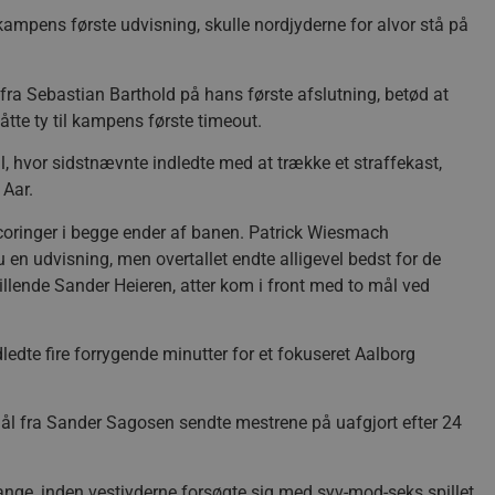
ampens første udvisning, skulle nordjyderne for alvor stå på
ra Sebastian Barthold på hans første afslutning, betød at
åtte ty til kampens første timeout.
, hvor sidstnævnte indledte med at trække et straffekast,
 Aar.
 scoringer i begge ender af banen. Patrick Wiesmach
n udvisning, men overtallet endte alligevel bedst for de
illende Sander Heieren, atter kom i front med to mål ved
ledte fire forrygende minutter for et fokuseret Aalborg
ål fra Sander Sagosen sendte mestrene på uafgjort efter 24
gange, inden vestjyderne forsøgte sig med syv-mod-seks spillet