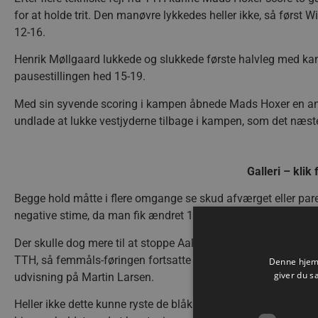
for at holde trit. Den manøvre lykkedes heller ikke, så først
12-16.
Henrik Møllgaard lukkede og slukkede første halvleg med kamp
pausestillingen hed 15-19.
Med sin syvende scoring i kampen åbnede Mads Hoxer en and
undlade at lukke vestjyderne tilbage i kampen, som det næsten
Galleri – klik 
Begge hold måtte i flere omgange se skud afværget eller par
negative stime, da man fik ændret 15-20 til 18-21 efter 36 m
Der skulle dog mere til at stoppe Aalborg Håndbold, der med e
TTH, så f
emmåls-føringen fortsatte frem til 44. minut, hvor
Denne hjemm
giver du s
udvisning på Martin Larsen.
Heller ikke dette kunne ryste de blåklædte gæster, der selv i 