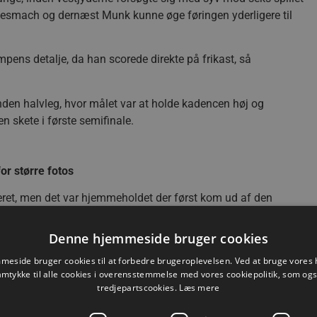
 Wiesmach og dernæst Munk kunne øge føringen yderligere til
ens detalje, da han scorede direkte på frikast, så
en halvleg, hvor målet var at holde kadencen høj og
 skete i første semifinale.
for større fotos
eret, men det var hjemmeholdet der først kom ud af den
inutter, hvor Thomas Damgaard igen viste sig træfsikker.
Denne hjemmeside bruger cookies
n Sagosen i hopla kunne kapitalisere på to tekniske fejl fra
 Miha Zvizej i samme sekvens kunne score og trække en
eside bruger cookies til at forbedre brugeroplevelsen. Ved at bruge vore
amtykke til alle cookies i overensstemmelse med vores cookiepolitik, som og
tredjepartscookies.
Læs mere
undertal kørte ufortrødent videre og scorede to gange, så