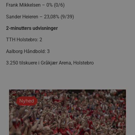
seen
tr
.l
Frank Mikkelsen – 0% (0/6)
189369-sid
.aalborg-
gtag/js
.g
Sander Heieren – 23,08% (9/39)
handbold.c
2-minutters udvisninger
gtm.js
.g
189369-sid-
.aalborg-
seen
handbold.c
TTH Holstebro: 2
li_sync
.l
Aalborg Håndbold: 3
FPAU
.aalborgha
_ga_ZP8WW23MQ3
.a
3.250 tilskuere i Gråkjær Arena, Holstebro
bcookie
Mi
.l
__Secure-
.y
ROLLOUT_TOKEN
Nyhed
HLSession
aa
VISITOR_INFO1_LIVE
Go
.y