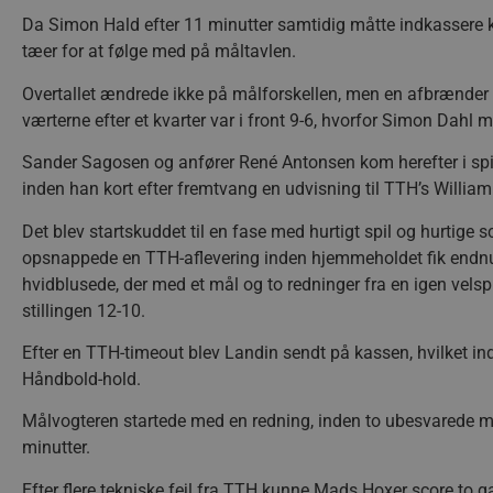
Da Simon Hald efter 11 minutter samtidig måtte indkassere k
tæer for at følge med på måltavlen.
Overtallet ændrede ikke på målforskellen, men en afbrænder f
værterne efter et kvarter var i front 9-6, hvorfor Simon Dahl m
Sander Sagosen og anfører René Antonsen kom herefter i spil
inden han kort efter fremtvang en udvisning til TTH’s William
Det blev startskuddet til en fase med hurtigt spil og hurtige
opsnappede en TTH-aflevering inden hjemmeholdet fik endnu e
hvidblusede, der med et mål og to redninger fra en igen velsp
stillingen 12-10.
Efter en TTH-timeout blev Landin sendt på kassen, hvilket ind
Håndbold-hold.
Målvogteren startede med en redning, inden to ubesvarede m
minutter.
Efter flere tekniske fejl fra TTH kunne Mads Hoxer score to 