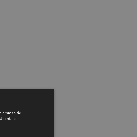
s hjemmeside
så omfatter