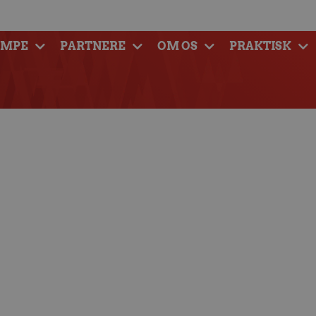
AMPE
PARTNERE
OM OS
PRAKTISK
d finaleklar efter
et indsats