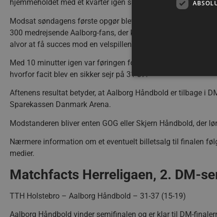
hjemmeholdet med et kvarter igen skulle indhente en føring på
ABSOL
Modsat søndagens første opgør blev foden denne aften holdt p
300 medrejsende Aalborg-fans, der kunne se et desperat hje
alvor at få succes mod en velspillende Landin i målet.
Med 10 minutter igen var føringen fortsat på seks scoringer o
hvorfor facit blev en sikker sejr på 31-37.
Aftenens resultat betyder, at Aalborg Håndbold er tilbage i DM
Sparekassen Danmark Arena.
Absolut nødvendige cookies
kan ikke bruges korrekt ude
Modstanderen bliver enten GOG eller Skjern Håndbold, der lør
Navn
Nærmere information om et eventuelt billetsalg til finalen f
/dyna-.*/i
medier.
_dcid
Matchfacts Herreligaen, 2. DM-se
__cf_bm
TTH Holstebro – Aalborg Håndbold – 31-37 (15-19)
Aalborg Håndbold vinder semifinalen og er klar til DM-finaler