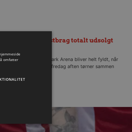
Fredagens testbrag totalt udsolgt
6. august 2026
s hjemmeside
Sparekassen Danmark Arena bliver helt fyldt, når
så omfatter
Aalborg Håndbold fredag aften tørner sammen
med Füchse Berlin.
KTIONALITET
Læs mere