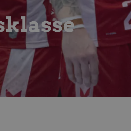
ministration. Hjemmesiden
sklasse
ndividuelle klienter bag en
tillinger pr. klient. Den
g kan ikke fravælges.
em mennesker og bots.
 lave gyldige rapporter om
m-tjenesten til at huske
 Det er nødvendigt, at
r korrekt.
erens samtykke og
webstedet. Det registrerer
kellige politikker for
indstillinger, så deres
essioner.
eller samtykke i
pagnen (ID: 189350) for
ens indstillinger.