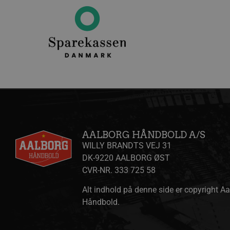
Navn
Udbyder 
Navn
Navn
Udbyder / Do
Ud
popupshow
.aalborgha
_gtmeec
fbevents.js
.aalborghaand
.f
189350-sid
.aalborgha
1810443049197060
.f
FPLC
.aalborgha
_sbp
.aalborghaand
Trackerdmo
.jc
collect
.l
189350-sid-
.aalborgha
AALBORG HÅNDBOLD A/S
seen
tr
.l
WILLY BRANDTS VEJ 31
DK-9220 AALBORG ØST
189369-sid
.aalborg-
gtag/js
.g
handbold.c
CVR-NR. 333 725 58
gtm.js
.g
189369-sid-
.aalborg-
Alt indhold på denne side er copyright A
seen
handbold.c
Håndbold.
li_sync
.l
FPAU
.aalborgha
_ga_ZP8WW23MQ3
.a