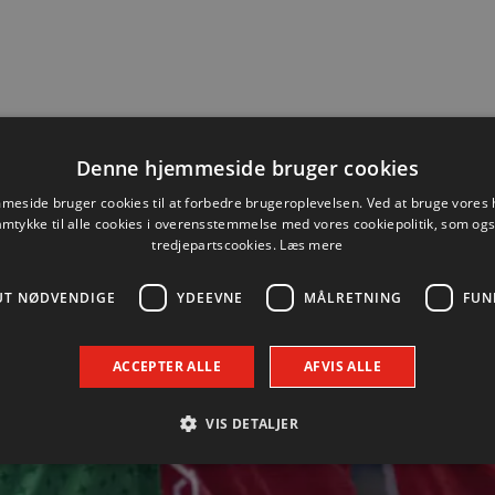
Lindskog glæder sig til første
Denne hjemmeside bruger cookies
hjemmekamp
eside bruger cookies til at forbedre brugeroplevelsen. Ved at bruge vore
6. august 2026
amtykke til alle cookies i overensstemmelse med vores cookiepolitik, som og
tredjepartscookies.
Læs mere
Se med når nytilkomne Anton Lindskog giver
status på sin første tid i Aalborg Håndbold og ser
UT NØDVENDIGE
YDEEVNE
MÅLRETNING
FUN
frem mod fredagens testkamp mod Füchse Berlin.
Læs mere
ACCEPTER ALLE
AFVIS ALLE
VIS DETALJER