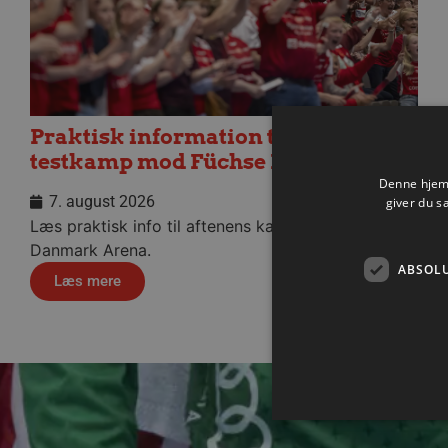
Praktisk information til dagens
testkamp mod Füchse Berlin
Denne hjemm
7. august 2026
giver du s
Læs praktisk info til aftenens kamp i Sparekassen
Danmark Arena.
ABSOL
Læs mere