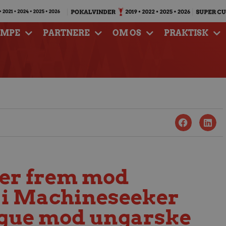
AMPE
PARTNERE
OM OS
PRAKTISK
er frem mod
i Machineseeker
gue mod ungarske