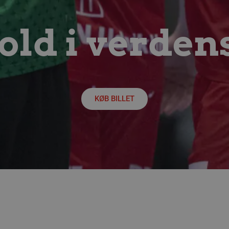
Absolut nødvendige
Ydeevne
Målretning
Funktionalitet
 muliggør hjemmesidens grundlæggende funktionalitet såsom brugerlogin og kontoad
ld i verden
n de absolut nødvendige cookies.
Udbyder / Domæne
Udløbsdato
Beskrivelse
.aalborghaandbold.dk
Session
Til visning af hjemmesidens funktioner
1 år 1
Denne cookie bruges til at identificere i
Google
måned
delt IP-adresse og anvende sikkerhedsinds
.aalborghaandbold.dk
er nødvendig for webstedets sikkerhed o
KØB BILLET
29 minutter
Denne cookie bruges til at skelne mell
Cloudflare Inc.
56
Dette er gavnligt for hjemmesiden for at
.linkedin.com
sekunder
brugen af deres hjemmeside.
4 uger 2
Denne cookie bruges af Cookie-Script.co
CookieScript
dage
præferencer om samtykke til besøgende.
aalborghaandbold.dk
cy
Cookie-Script.com cookiebanner fungere
ATA
5 måneder
Denne cookie bruges til at gemme brug
YouTube
4 uger
privatlivsvalg for deres interaktion med 
.youtube.com
data på den besøgendes samtykke om fors
beskyttelse af personlige oplysninger og 
præferencer bliver hædret i fremtidige s
aalborghaandbold.dk
1 år
Gemmer brugerens konfiguration, status 
forbindelse med Leadfamly/Playable-kam
at sikre, at kampagnen overholder bruger