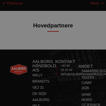
←
Previous
Next
→
Google Privacy Policy
CookieScriptConsent
4 uger
CookieScript
Hovedpartnere
dag
aalborghaandbold.dk
VISITOR_PRIVACY_METADATA
5 måne
YouTube
AALBORG
KONTAKT
4 uge
.youtube.com
HÅNDBOLD
ANDET
+45 96
A/S
35 20 30
SAMARBEJDS
INFO@AALBORGHAANDBOLD.D
WILLY
YOUTH
BRANDTS
CAMP
VEJ 31
2026
DK-9220
SPAR
AALBORG
NORD
STJERNER
ØST