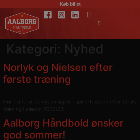
Køb billet
Kategori:
Nyhed
Norlyk og Nielsen efter
første træning
Hør fra to af de nye ansigter i spillertruppen efter første
træning i sæson 2026/27.
Aalborg Håndbold ønsker
god sommer!