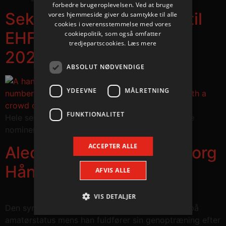
forbedre brugeroplevelsen. Ved at bruge
Seks spillere nomineret til
vores hjemmeside giver du samtykke til alle
cookies i overensstemmelse med vores
EHF Excellence Awards
cookiepolitik, som også omfatter
tredjepartscookies.
Læs mere
2026
ABSOLUT NØDVENDIGE
YDEEVNE
MÅLRETNING
FUNKTIONALITET
Hele seks Aalborg Håndbold-spillere er blandt de
nominerede til årets prestigefyldte priser.
ACCEPTER ALLE
Alec Smit forbliver i Aalborg
Håndbold
AFVIS ALLE
VIS DETALJER
Den sympatiske hollænder fortsætter i klubben på
amatørstatus mens han fuldfører sin genoptræning efter