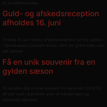
en korsbåndsskade.
Absolut nødvendige
Ydeevne
Guld- og afskedsreception
Målretning
Funktionalitet
afholdes 16. juni
Absolut nødvendige cookies muliggør
hjemmesidens grundlæggende funktionalitet
såsom brugerlogin og kontoadministration.
Hjemmesiden kan ikke bruges korrekt uden de
absolut nødvendige cookies.
Tirsdag 16. juni holdes afskedsreception for fire spillere
Navn
Udbyder / Domæne
Udløbsd
i Sparekassen Danmark Arena. Hent din gratis billet med
/dyna-.*/i
.aalborghaandbold.dk
Sessi
det samme.
Få en unik souvenir fra en
_dcid
1 år 
Google
måne
.aalborghaandbold.dk
gylden sæson
Vil du sikre dig en unik souvenir fra sæsonen 2025/26,
så vær med i auktionen over de kampbrugte og
signerede ligatrøjer.
__cf_bm
29 minu
Cloudflare Inc.
56
.linkedin.com
sekund