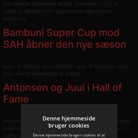
Den stærke playmaker skifter sommeren 2027 til
Aalborg Håndbold fra ligarivalerne Bjerringbro-
Silkeborg.
Bambuni Super Cup mod
SAH åbner den nye sæson
Igen i år lægger Arena Randers gulv til Bambuni Super
Cup, hvortil billetsalget er startet.
Antonsen og Juul i Hall of
Fame
Denne hjemmeside
Ved tirsdagens guld- og afskedsreception blev anfører
bruger cookies
René Antonsen og fløjspiller Buster Juul indlemmet i
Denne hjemmeside bruger cookies til at
Aalborg Håndbolds Hall of Fame.