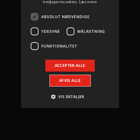
tredjepartscookies.
Læs mere
ABSOLUT NØDVENDIGE
YDEEVNE
MÅLRETNING
FUNKTIONALITET
ACCEPTER ALLE
AFVIS ALLE
VIS DETALJER
Absolut nødvendige
Ydeevne
Målretning
Funktionalitet