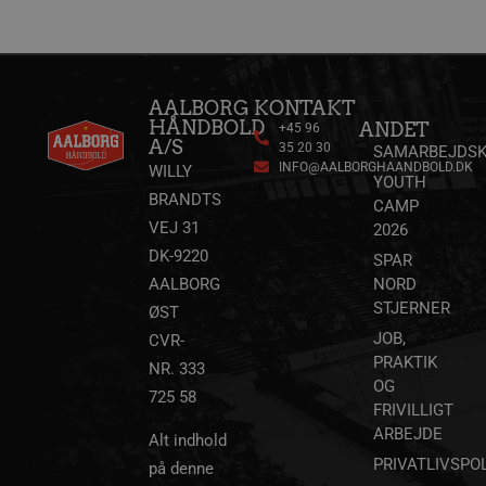
CookieScriptConsent
4 uger
CookieScript
dag
aalborghaandbold.dk
AALBORG
KONTAKT
HÅNDBOLD
ANDET
+45 96
A/S
35 20 30
SAMARBEJDSK
INFO@AALBORGHAANDBOLD.DK
WILLY
YOUTH
VISITOR_PRIVACY_METADATA
5 måne
YouTube
BRANDTS
4 uge
.youtube.com
CAMP
VEJ 31
2026
DK-9220
SPAR
AALBORG
NORD
STJERNER
ØST
JOB,
CVR-
PRAKTIK
NR. 333
OG
725 58
FRIVILLIGT
ARBEJDE
Alt indhold
lf-cmp-189350
aalborghaandbold.dk
PRIVATLIVSPOL
1 år
på denne