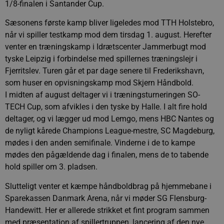
1/8-finalen i Santander Cup.
Sæsonens første kamp bliver ligeledes mod TTH Holstebro,
når vi spiller testkamp mod dem tirsdag 1. august. Herefter
venter en træningskamp i Idrætscenter Jammerbugt mod
tyske Leipzig i forbindelse med spillernes træningslejr i
Fjerritslev. Turen går et par dage senere til Frederikshavn,
som huser en opvisningskamp mod Skjern Håndbold.
I midten af august deltager vi i træningsturneringen SO-
TECH Cup, som afvikles i den tyske by Halle. I alt fire hold
deltager, og vi lægger ud mod Lemgo, mens HBC Nantes og
de nyligt kårede Champions League-mestre, SC Magdeburg,
mødes i den anden semifinale. Vinderne i de to kampe
mødes den pågældende dag i finalen, mens de to tabende
hold spiller om 3. pladsen.
Slutteligt venter et kæmpe håndboldbrag på hjemmebane i
Sparekassen Danmark Arena, når vi møder SG Flensburg-
Handewitt. Her er allerede strikket et fint program sammen
med præsentation af spillertruppen, lancering af den nye