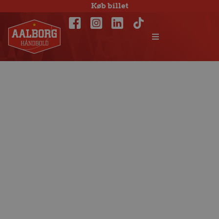
Køb billet
Det fulde
opstartsprogram
er klar