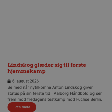
CookieScriptConsent
4 uger
CookieScript
dag
aalborghaandbold.dk
VISITOR_PRIVACY_METADATA
5 måne
YouTube
4 uge
.youtube.com
Lindskog glæder sig til første
hjemmekamp
6. august 2026
Se med når nytilkomne Anton Lindskog giver
status på sin første tid i Aalborg Håndbold og ser
frem mod fredagens testkamp mod Füchse Berlin.
Læs mere