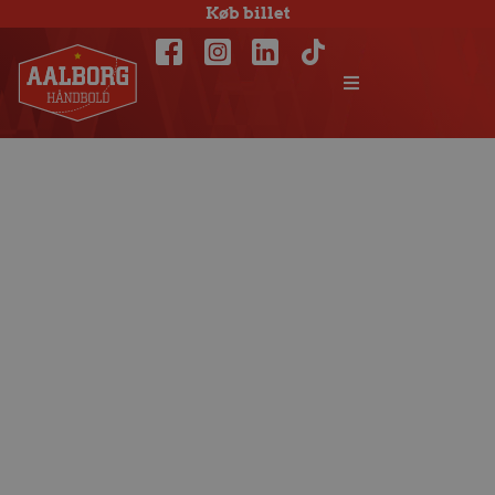
Køb billet
Kamp får nyt
spilletidspunkt