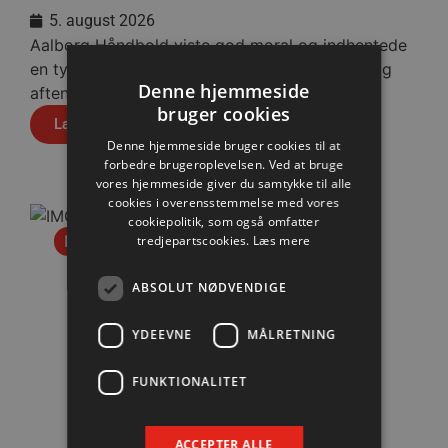
5. august 2026
Aalborg Håndbold viste god moral og indhentede
en tysk pauseføring på fire mål, da man onsdag
Denne hjemmeside
aften spillede 36-36 mod Füchse Berlin.
bruger cookies
Læs mere
Denne hjemmeside bruger cookies til at
forbedre brugeroplevelsen. Ved at bruge
vores hjemmeside giver du samtykke til alle
cookies i overensstemmelse med vores
cookiepolitik, som også omfatter
Nyhed
tredjepartscookies.
Læs mere
ABSOLUT NØDVENDIGE
YDEEVNE
MÅLRETNING
FUNKTIONALITET
ACCEPTER ALLE