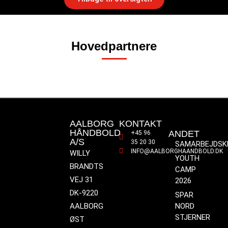
Hovedpartnere
AALBORG
KONTAKT
HÅNDBOLD
ANDET
+45 96
A/S
35 20 30
SAMARBEJDSK
INFO@AALBORGHAANDBOLD.DK
WILLY
YOUTH
BRANDTS
CAMP
VEJ 31
2026
DK-9220
SPAR
AALBORG
NORD
STJERNER
ØST