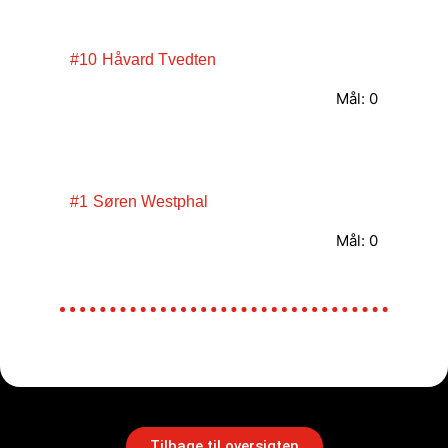
#10
Håvard Tvedten
Mål: 0
#1
Søren Westphal
Mål: 0
Tilbage til oversigten