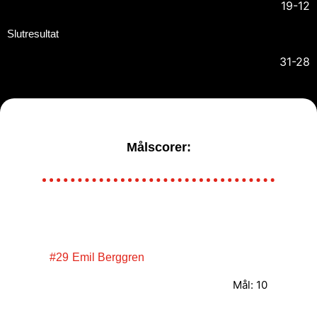
19-12
Slutresultat
31-28
Målscorer:
#29
Emil Berggren
Mål: 10