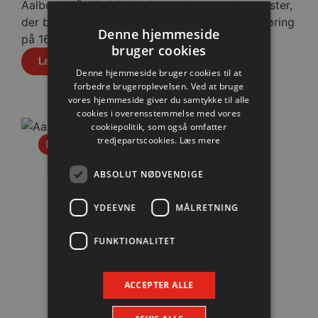
Aalborg Håndbold skovlen under de tyske gæster,
der blev slået med cifrene 30-28 efter pauseføring
Denne hjemmeside
på 16-12.
bruger cookies
Læs mere
Denne hjemmeside bruger cookies til at
forbedre brugeroplevelsen. Ved at bruge
vores hjemmeside giver du samtykke til alle
cookies i overensstemmelse med vores
cookiepolitik, som også omfatter
tredjepartscookies.
Læs mere
Nyhed
ABSOLUT NØDVENDIGE
YDEEVNE
MÅLRETNING
FUNKTIONALITET
ACCEPTER ALLE