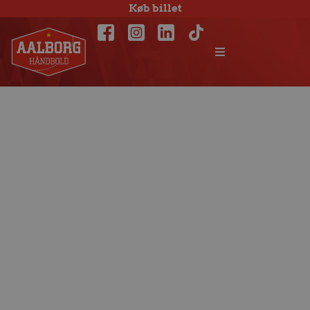
Køb billet
Køb sæsonkort til
den spændende
afslutning i ligaen
og Champions
League