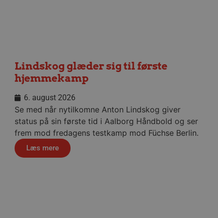
__cf_bm
29 minu
Cloudflare Inc.
56
.linkedin.com
sekund
Lindskog glæder sig til første
Google Privacy Policy
hjemmekamp
6. august 2026
CookieScriptConsent
4 uger
CookieScript
Se med når nytilkomne Anton Lindskog giver
dag
aalborghaandbold.dk
status på sin første tid i Aalborg Håndbold og ser
frem mod fredagens testkamp mod Füchse Berlin.
Læs mere
VISITOR_PRIVACY_METADATA
5 måne
YouTube
4 uge
.youtube.com