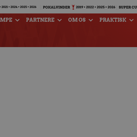
AMPE
PARTNERE
OM OS
PRAKTISK
 uge 27, 28 og 29 – go
mmer