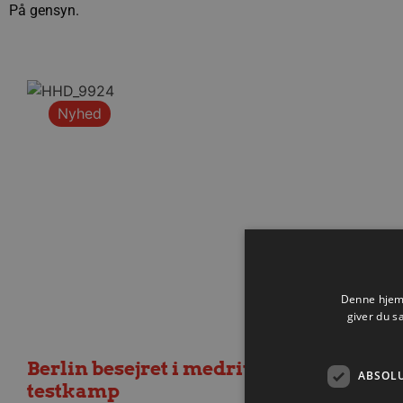
På gensyn.
Nyhed
Denne hjemm
giver du s
Berlin besejret i medrivende
ABSOL
testkamp