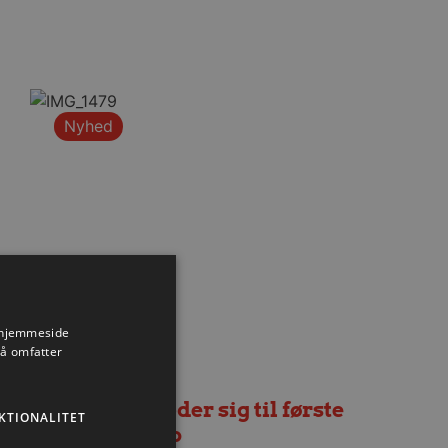
Nyhed
s hjemmeside
så omfatter
Lindskog glæder sig til første
KTIONALITET
hjemmekamp