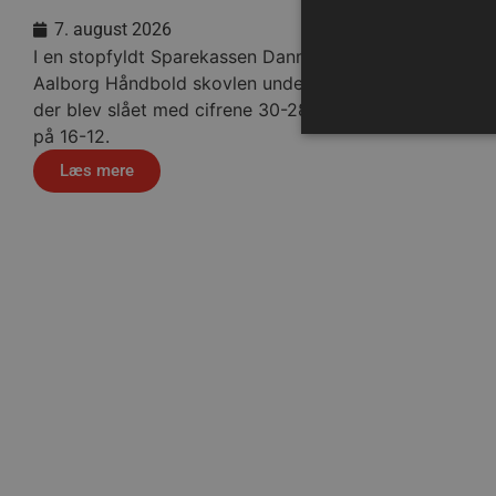
7. august 2026
I en stopfyldt Sparekassen Danmark Arena fik
Aalborg Håndbold skovlen under de tyske gæster,
der blev slået med cifrene 30-28 efter pauseføring
på 16-12.
Læs mere
Absolut nødvendige cookies
kan ikke bruges korrekt ude
Navn
/dyna-.*/i
_dcid
Håndbo
__cf_bm
CookieScriptConsent
Google Privacy Poli