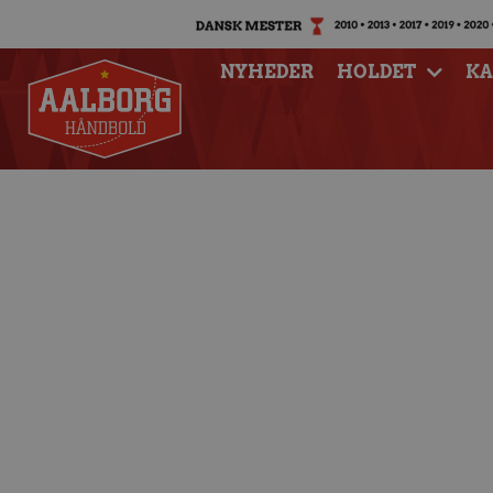
NYHEDER
HOLDET
K
Kontoret er lukket i
so