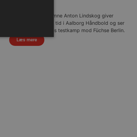
6. august 2026
Se med når nytilkomne Anton Lindskog giver
status på sin første tid i Aalborg Håndbold og ser
frem mod fredagens testkamp mod Füchse Berlin.
Læs mere
ministration. Hjemmesiden
ndividuelle klienter bag en
tillinger pr. klient. Den
g kan ikke fravælges.
sklasse
em mennesker og bots.
 lave gyldige rapporter om
m-tjenesten til at huske
 Det er nødvendigt, at
r korrekt.