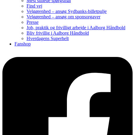
Mest stillede spørgsmål
Find vej
Velgørenhed – ansøg Sydbanks-billetpulje
Velgørenhed – ansøg om sponsorgaver
Presse
Job, praktik og frivilligt arbejde i Aalborg Håndbold
Bliv frivillig i Aalborg Håndbold
Hverdagens Superhelt
Fanshop