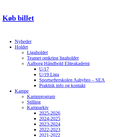
Videre
til
indhold
Køb billet
Nyheder
Holdet
Ligaholdet
Teamet omkring ligaholdet
Aalborg Håndbold Eliteakademi
U/17
U/19 Liga
Sportsefterskolen Aabybro – SEA
Praktisk info og kontakt
Kampe
Kampprogram
Stilling
Kamparkiv
2025-2026
2024-2025
2023-2024
2022-2023
2021-2022