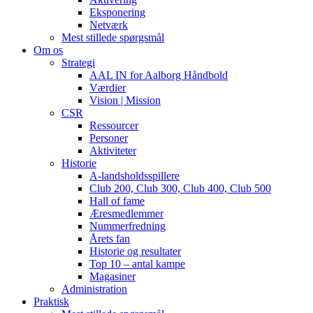
Eksponering
Netværk
Mest stillede spørgsmål
Om os
Strategi
AAL IN for Aalborg Håndbold
Værdier
Vision | Mission
CSR
Ressourcer
Personer
Aktiviteter
Historie
A-landsholdsspillere
Club 200, Club 300, Club 400, Club 500
Hall of fame
Æresmedlemmer
Nummerfredning
Årets fan
Historie og resultater
Top 10 – antal kampe
Magasiner
Administration
Praktisk