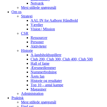
Netværk
Mest stillede spørgsmål
Om os
Strategi
AAL IN for Aalborg Håndbold
Værdier
Vision | Mission
CSR
Ressourcer
Personer
Aktiviteter
Historie
A-landsholdsspillere
Club 200, Club 300, Club 400, Club 500
Hall of fame
Æresmedlemmer
Nummerfredning
Årets fan
Historie og resultater
Top 10 – antal kampe
Magasiner
Administration
Praktisk
Mest stillede spørgsmål
Find vej