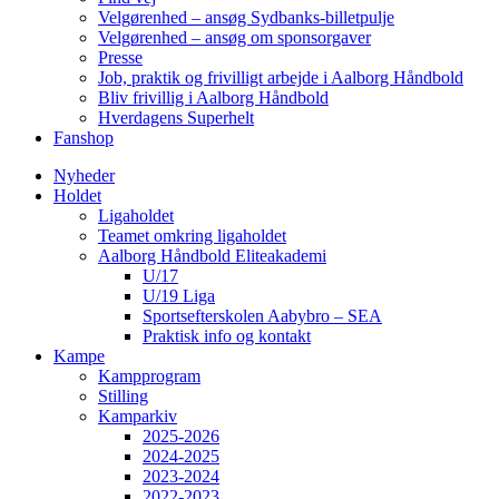
Velgørenhed – ansøg Sydbanks-billetpulje
Velgørenhed – ansøg om sponsorgaver
Presse
Job, praktik og frivilligt arbejde i Aalborg Håndbold
Bliv frivillig i Aalborg Håndbold
Hverdagens Superhelt
Fanshop
Nyheder
Holdet
Ligaholdet
Teamet omkring ligaholdet
Aalborg Håndbold Eliteakademi
U/17
U/19 Liga
Sportsefterskolen Aabybro – SEA
Praktisk info og kontakt
Kampe
Kampprogram
Stilling
Kamparkiv
2025-2026
2024-2025
2023-2024
2022-2023