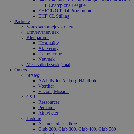
EHF Champions League
EHFCL Official Programme
EHF CL Stilling
Partnere
Vores samarbejdspartnere
Erhvervsnetværk
Bliv partner
Hospitality
Aktivering
Eksponering
Netværk
Mest stillede spørgsmål
Om os
Strategi
AAL IN for Aalborg Håndbold
Værdier
Vision | Mission
CSR
Ressourcer
Personer
Aktiviteter
Historie
A-landsholdsspillere
Club 200, Club 300, Club 400, Club 500