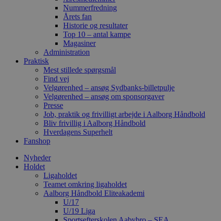
Nummerfredning
Årets fan
Historie og resultater
Top 10 – antal kampe
Magasiner
Administration
Praktisk
Mest stillede spørgsmål
Find vej
Velgørenhed – ansøg Sydbanks-billetpulje
Velgørenhed – ansøg om sponsorgaver
Presse
Job, praktik og frivilligt arbejde i Aalborg Håndbold
Bliv frivillig i Aalborg Håndbold
Hverdagens Superhelt
Fanshop
Nyheder
Holdet
Ligaholdet
Teamet omkring ligaholdet
Aalborg Håndbold Eliteakademi
U/17
U/19 Liga
Sportsefterskolen Aabybro – SEA