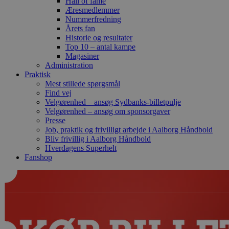
Hall of fame
Æresmedlemmer
Nummerfredning
Årets fan
Historie og resultater
Top 10 – antal kampe
Magasiner
Administration
Praktisk
Mest stillede spørgsmål
Find vej
Velgørenhed – ansøg Sydbanks-billetpulje
Velgørenhed – ansøg om sponsorgaver
Presse
Job, praktik og frivilligt arbejde i Aalborg Håndbold
Bliv frivillig i Aalborg Håndbold
Hverdagens Superhelt
Fanshop