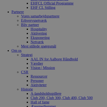
EHFCL Official Programme
EHF CL Stilling
Partnere
Vores samarbejdspartnere
Erhvervsnetværk
Bliv partner
Hospitality
Aktivering
Eksponering
Netværk
Mest stillede spørgsmål
Om os
Strategi
AAL IN for Aalborg Håndbold
Værdier
Vision | Mission
CSR
Ressourcer
Personer
Aktiviteter
Historie
A-landsholdsspillere
Club 200, Club 300, Club 400, Club 500
Hall of fame
Æresmedlemmer