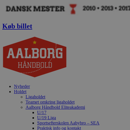
Videre
til
indhold
Køb billet
Nyheder
Holdet
Ligaholdet
Teamet omkring ligaholdet
Aalborg Håndbold Eliteakademi
U/17
U/19 Liga
Sportsefterskolen Aabybro – SEA
Praktisk info og kontakt