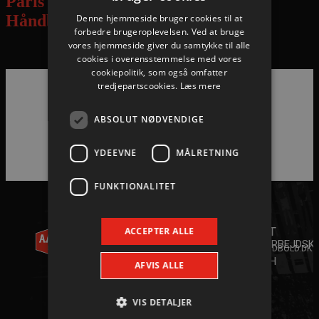
Paris Saint-Germain Vs. Aalborg
Håndbold
Denne hjemmeside bruger cookies til at
forbedre brugeroplevelsen. Ved at bruge
vores hjemmeside giver du samtykke til alle
content
cookies i overensstemmelse med vores
cookiepolitik, som også omfatter
tredjepartscookies.
Læs mere
Hovedpartnere
ABSOLUT NØDVENDIGE
YDEEVNE
MÅLRETNING
FUNKTIONALITET
AALBORG
KONTAKT
HÅNDBOLD
+45 96
ANDET
ACCEPTER ALLE
35 20 30
A/S
SAMARBEJDSK
INFO@AALBORGHAANDBOLD.DK
YOUTH
AFVIS ALLE
WILLY
CAMP
2026
BRANDTS
VIS DETALJER
SPAR
VEJ 31
NORD