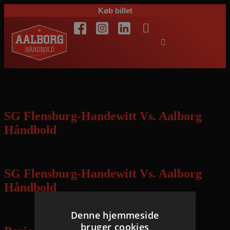
Køb billet
Liga:
PRE-SEASON
SG Flensburg-Handewitt Vs. Aalborg
Håndbold
content
SG Flensburg-Handewitt Vs. Aalborg
Håndbold
content
Denne hjemmeside
bruger cookies