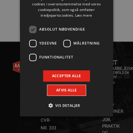
cookies i overensstemmelse med vores
cookiepolitik, som også omfatter
tredjepartscookies.
Læs mere
ABSOLUT NØDVENDIGE
YDEEVNE
MÅLRETNING
AALBORG
KONTAKT
FUNKTIONALITET
HÅNDBOLD
ANDET
+45 96
A/S
35 20 30
SAMARBEJDSK
INFO@AALBORGHAANDBOLD.DK
WILLY
ACCEPTER ALLE
YOUTH
BRANDTS
CAMP
VEJ 31
2026
AFVIS ALLE
DK-9220
SPAR
AALBORG
NORD
VIS DETALJER
STJERNER
ØST
JOB,
CVR-
PRAKTIK
NR. 333
Absolut nødvendige
Ydeevne
OG