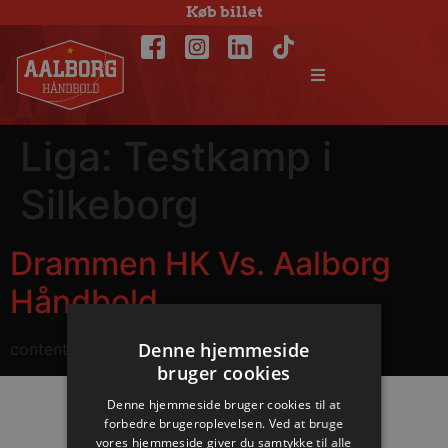
Køb billet
Liga:
Testkamp i
Silkeborg
Drammen HK Vs. Aalborg
Håndbold
Denne hjemmeside
content
bruger cookies
Denne hjemmeside bruger cookies til at
forbedre brugeroplevelsen. Ved at bruge
Hovedpartnere
vores hjemmeside giver du samtykke til alle