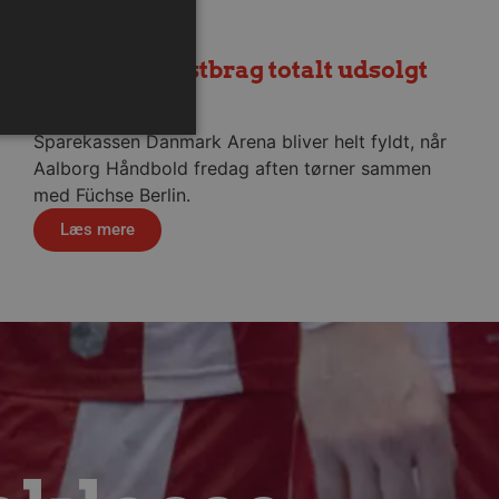
Fredagens testbrag totalt udsolgt
6. august 2026
Sparekassen Danmark Arena bliver helt fyldt, når
Aalborg Håndbold fredag aften tørner sammen
med Füchse Berlin.
ministration. Hjemmesiden
Læs mere
ndividuelle klienter bag en
tillinger pr. klient. Den
g kan ikke fravælges.
em mennesker og bots.
 lave gyldige rapporter om
m-tjenesten til at huske
 Det er nødvendigt, at
r korrekt.