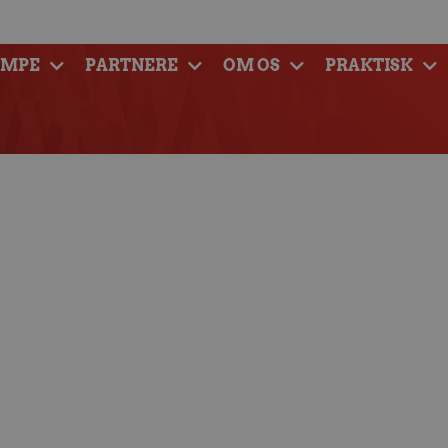
AMPE
PARTNERE
OM OS
PRAKTISK
n Håndbold – Aalborg
dbold