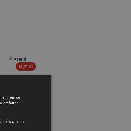
Nyhed
s hjemmeside
så omfatter
KTIONALITET