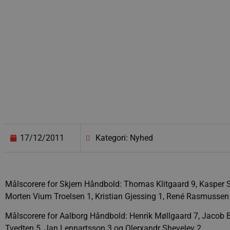
17/12/2011
Kategori: Nyhed
Målscorere for Skjern Håndbold: Thomas Klitgaard 9, Kasper S
Morten Vium Troelsen 1, Kristian Gjessing 1, René Rasmussen
Målscorere for Aalborg Håndbold: Henrik Møllgaard 7, Jacob Ba
Tvedten 5, Jan Lennartsson 3 og Olerxandr Shevelev 2.