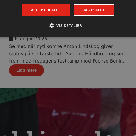
ACCEPTER ALLE
AFVIS ALLE
Lindskog glæder sig til første
hjemmekamp
VIS DETALJER
6. august 2026
Se med når nytilkomne Anton Lindskog giver
Absolut nødvendige
Ydeevne
Målretning
Funktionalitet
status på sin første tid i Aalborg Håndbold og ser
frem mod fredagens testkamp mod Füchse Berlin.
 muliggør hjemmesidens grundlæggende funktionalitet såsom brugerlogin og kontoad
n de absolut nødvendige cookies.
Læs mere
Udbyder / Domæne
Udløbsdato
Beskrivelse
.aalborghaandbold.dk
Session
Til visning af hjemmesidens funktioner
1 år 1
Denne cookie bruges til at identificere i
Google
måned
delt IP-adresse og anvende sikkerhedsinds
.aalborghaandbold.dk
er nødvendig for webstedets sikkerhed o
29 minutter
Denne cookie bruges til at skelne mell
Cloudflare Inc.
56
Dette er gavnligt for hjemmesiden for at
.linkedin.com
sekunder
brugen af deres hjemmeside.
4 uger 2
Denne cookie bruges af Cookie-Script.co
CookieScript
dage
præferencer om samtykke til besøgende.
aalborghaandbold.dk
cy
Cookie-Script.com cookiebanner fungere