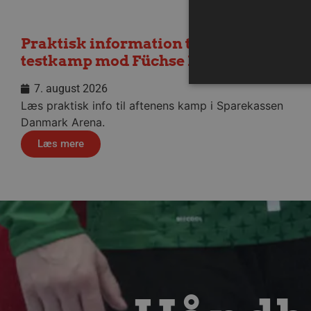
Praktisk information til dagens
testkamp mod Füchse Berlin
7. august 2026
Læs praktisk info til aftenens kamp i Sparekassen
Danmark Arena.
Absolut nødvendige cookies
Læs mere
kan ikke bruges korrekt ude
Navn
/dyna-.*/i
_dcid
__cf_bm
CookieScriptConsent
Google Privacy Poli