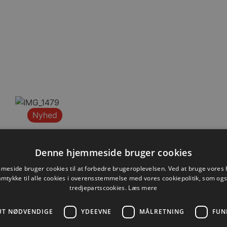
Nyhed
Denne hjemmeside bruger cookies
eside bruger cookies til at forbedre brugeroplevelsen. Ved at bruge vore
amtykke til alle cookies i overensstemmelse med vores cookiepolitik, som og
tredjepartscookies.
Læs mere
UT NØDVENDIGE
YDEEVNE
MÅLRETNING
FUN