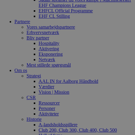
EHF Champions League
EHFCL Official Programme
EHF CL Stilling
Partnere
Vores samarbejdspartnere
Erhvervsnetværk
Bliv partner
Hospitality
Aktivering
Eksponering
Netværk
Mest stillede spørgsmål
Om os
Strategi
AAL IN for Aalborg Håndbold
Værdier
Vision | Mission
CSR
Ressourcer
Personer
Aktiviteter
Historie
A-landsholdsspillere
Club 200, Club 300, Club 400, Club 500