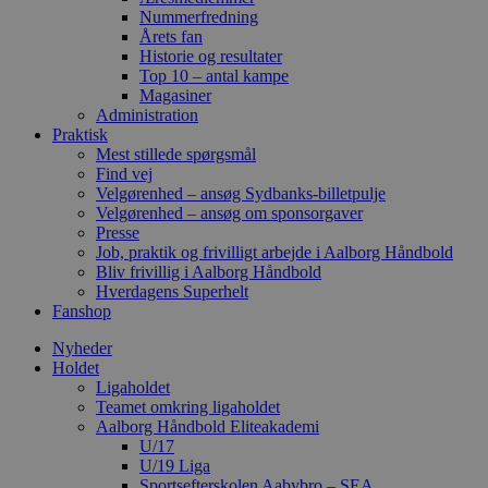
Nummerfredning
Årets fan
Historie og resultater
Top 10 – antal kampe
Magasiner
Administration
Praktisk
Mest stillede spørgsmål
Find vej
Velgørenhed – ansøg Sydbanks-billetpulje
Velgørenhed – ansøg om sponsorgaver
Presse
Job, praktik og frivilligt arbejde i Aalborg Håndbold
Bliv frivillig i Aalborg Håndbold
Hverdagens Superhelt
Fanshop
Nyheder
Holdet
Ligaholdet
Teamet omkring ligaholdet
Aalborg Håndbold Eliteakademi
U/17
U/19 Liga
Sportsefterskolen Aabybro – SEA