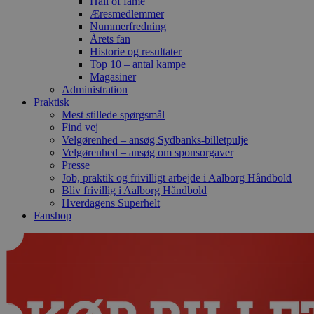
Hall of fame
Æresmedlemmer
Nummerfredning
Årets fan
Historie og resultater
Top 10 – antal kampe
Magasiner
Administration
Praktisk
Mest stillede spørgsmål
Find vej
Velgørenhed – ansøg Sydbanks-billetpulje
Velgørenhed – ansøg om sponsorgaver
Presse
Job, praktik og frivilligt arbejde i Aalborg Håndbold
Bliv frivillig i Aalborg Håndbold
Hverdagens Superhelt
Fanshop