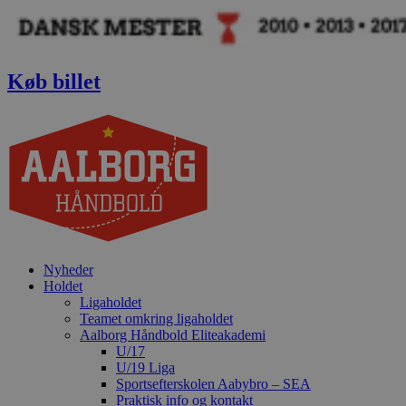
Videre
til
indhold
Køb billet
Nyheder
Holdet
Ligaholdet
Teamet omkring ligaholdet
Aalborg Håndbold Eliteakademi
U/17
U/19 Liga
Sportsefterskolen Aabybro – SEA
Praktisk info og kontakt