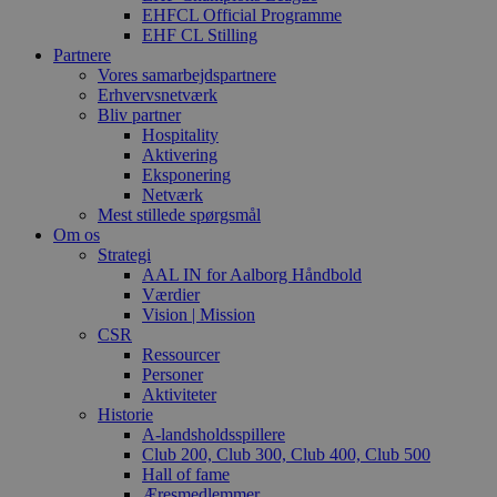
EHFCL Official Programme
EHF CL Stilling
Partnere
Vores samarbejdspartnere
Erhvervsnetværk
Bliv partner
Hospitality
Aktivering
Eksponering
Netværk
Mest stillede spørgsmål
Om os
Strategi
AAL IN for Aalborg Håndbold
Værdier
Vision | Mission
CSR
Ressourcer
Personer
Aktiviteter
Historie
A-landsholdsspillere
Club 200, Club 300, Club 400, Club 500
Hall of fame
Æresmedlemmer