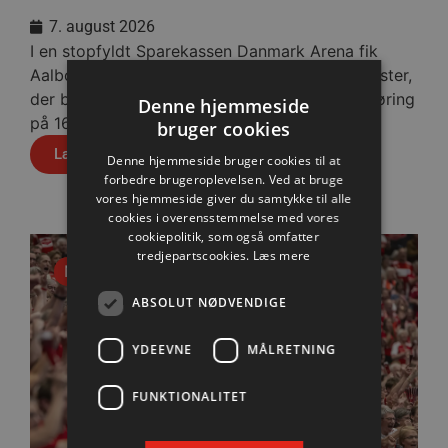
7. august 2026
I en stopfyldt Sparekassen Danmark Arena fik
Aalborg Håndbold skovlen under de tyske gæster,
der blev slået med cifrene 30-28 efter pauseføring
Denne hjemmeside
på 16-12.
bruger cookies
Læs mere
Denne hjemmeside bruger cookies til at
forbedre brugeroplevelsen. Ved at bruge
vores hjemmeside giver du samtykke til alle
cookies i overensstemmelse med vores
cookiepolitik, som også omfatter
tredjepartscookies.
Læs mere
Nyhed
ABSOLUT NØDVENDIGE
YDEEVNE
MÅLRETNING
FUNKTIONALITET