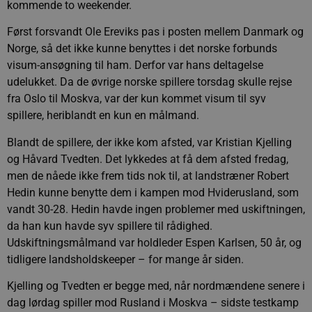
kommende to weekender.
Først forsvandt Ole Ereviks pas i posten mellem Danmark og
Norge, så det ikke kunne benyttes i det norske forbunds
visum-ansøgning til ham. Derfor var hans deltagelse
udelukket. Da de øvrige norske spillere torsdag skulle rejse
fra Oslo til Moskva, var der kun kommet visum til syv
spillere, heriblandt en kun en målmand.
Blandt de spillere, der ikke kom afsted, var Kristian Kjelling
og Håvard Tvedten. Det lykkedes at få dem afsted fredag,
men de nåede ikke frem tids nok til, at landstræner Robert
Hedin kunne benytte dem i kampen mod Hviderusland, som
vandt 30-28. Hedin havde ingen problemer med uskiftningen,
da han kun havde syv spillere til rådighed.
Udskiftningsmålmand var holdleder Espen Karlsen, 50 år, og
tidligere landsholdskeeper – for mange år siden.
Kjelling og Tvedten er begge med, når nordmændene senere i
dag lørdag spiller mod Rusland i Moskva – sidste testkamp