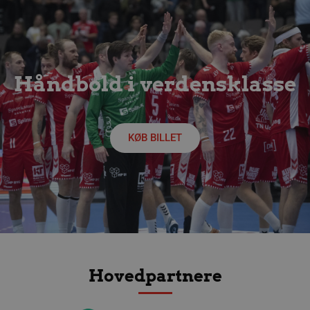
Håndbold i verdensklasse
KØB BILLET
lf-cmp-189350
aalborghaandbold.dk
1 år
Hovedpartnere
Navn
Udbyder / Domæne
Udløbsdato