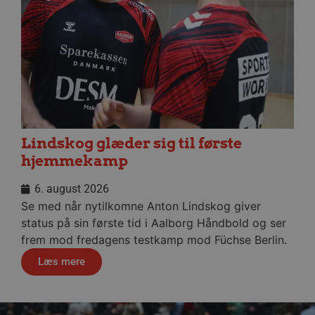
måne
.aalborghaandbold.dk
__cf_bm
29 minu
Cloudflare Inc.
56
.linkedin.com
sekund
Lindskog glæder sig til første
Google Privacy Policy
hjemmekamp
6. august 2026
CookieScriptConsent
4 uger
CookieScript
dag
aalborghaandbold.dk
Se med når nytilkomne Anton Lindskog giver
status på sin første tid i Aalborg Håndbold og ser
frem mod fredagens testkamp mod Füchse Berlin.
Læs mere
VISITOR_PRIVACY_METADATA
5 måne
YouTube
4 uge
.youtube.com