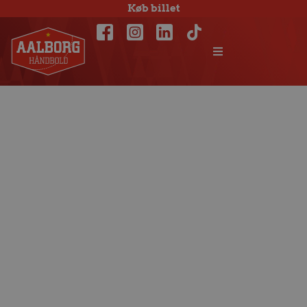
Køb billet
Norsk trekløver
fanget i russisk
visum-kaos før
landskampe