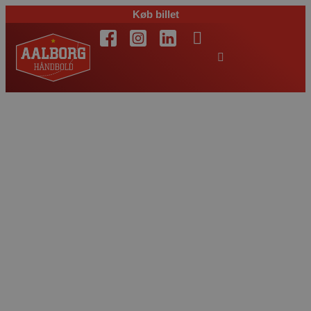
Køb billet
Sikker sejr på 23-17
over de svenske
mestre fra Alingsås