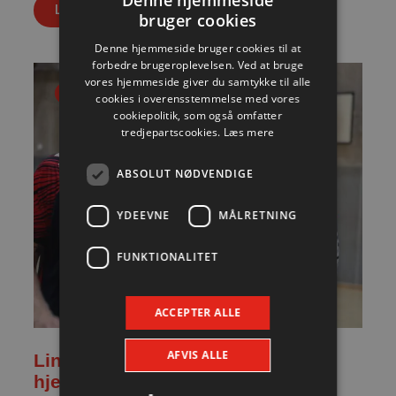
Læs mere
bruger cookies
Denne hjemmeside bruger cookies til at
forbedre brugeroplevelsen. Ved at bruge
vores hjemmeside giver du samtykke til alle
Nyhed
cookies i overensstemmelse med vores
cookiepolitik, som også omfatter
tredjepartscookies.
Læs mere
ABSOLUT NØDVENDIGE
YDEEVNE
MÅLRETNING
FUNKTIONALITET
ACCEPTER ALLE
AFVIS ALLE
Lindskog glæder sig til første
hjemmekamp