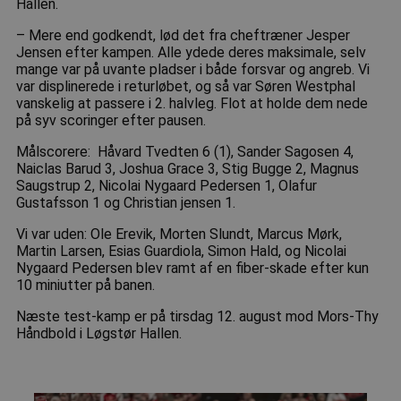
Hallen.
– Mere end godkendt, lød det fra cheftræner Jesper
Jensen efter kampen. Alle ydede deres maksimale, selv
mange var på uvante pladser i både forsvar og angreb. Vi
var displinerede i returløbet, og så var Søren Westphal
vanskelig at passere i 2. halvleg. Flot at holde dem nede
på syv scoringer efter pausen.
Målscorere: Håvard Tvedten 6 (1), Sander Sagosen 4,
Naiclas Barud 3, Joshua Grace 3, Stig Bugge 2, Magnus
Saugstrup 2, Nicolai Nygaard Pedersen 1, Olafur
Gustafsson 1 og Christian jensen 1.
Vi var uden: Ole Erevik, Morten Slundt, Marcus Mørk,
Martin Larsen, Esias Guardiola, Simon Hald, og Nicolai
Nygaard Pedersen blev ramt af en fiber-skade efter kun
10 miniutter på banen.
Næste test-kamp er på tirsdag 12. august mod Mors-Thy
Håndbold i Løgstør Hallen.