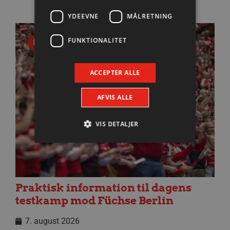
YDEEVNE
MÅLRETNING
FUNKTIONALITET
Nyhed
ACCEPTER ALLE
AFVIS ALLE
VIS DETALJER
Absolut nødvendige
Ydeevne
Målretning
Funktionalitet
Praktisk information til dagens
Absolut nødvendige cookies muliggør
testkamp mod Füchse Berlin
hjemmesidens grundlæggende funktionalitet
såsom brugerlogin og kontoadministration.
7. august 2026
Hjemmesiden kan ikke bruges korrekt uden de
absolut nødvendige cookies.