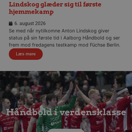
Lindskog glæder sig til første
hjemmekamp
6. august 2026
Se med når nytilkomne Anton Lindskog giver
VISITOR_PRIVACY_METADATA
5 måne
YouTube
4 uge
.youtube.com
status på sin første tid i Aalborg Håndbold og ser
frem mod fredagens testkamp mod Füchse Berlin.
Læs mere
lf-cmp-189350
aalborghaandbold.dk
1 år
Håndbold i verdensklasse