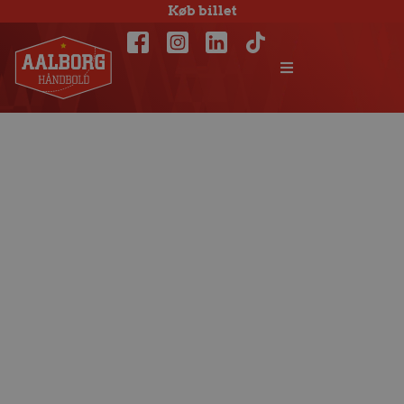
Køb billet
Sølv til U18 mod
Århus Håndbold i
pokalfinalen