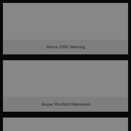
Rema 1000 Støvring
lf-cmp-189350
aalborghaandbold.dk
1 år
Jesper Rustfast Klejnsmed
Navn
Udbyder / Domæne
Udløbsdato
Navn
Udbyder / Domæne
Udløbsdato
Beskrivelse