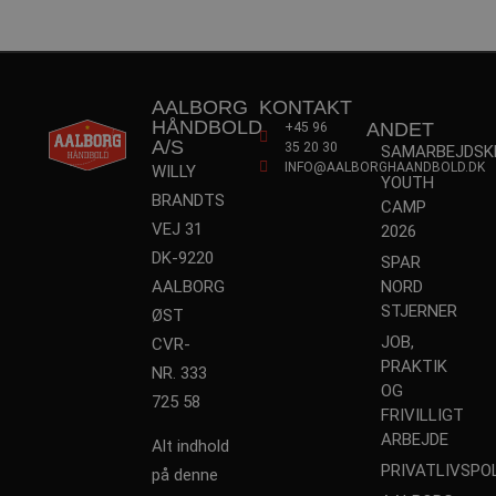
VISITOR_INFO1_LIVE
5 måneder
Google LLC
4 uger
.youtube.com
AALBORG
KONTAKT
HÅNDBOLD
ANDET
+45 96
A/S
35 20 30
SAMARBEJDSK
INFO@AALBORGHAANDBOLD.DK
WILLY
YOUTH
BRANDTS
CAMP
FPID
1 år 1
Google
VEJ 31
2026
måned
.aalborghaandbold.dk
DK-9220
SPAR
AALBORG
NORD
_fbp
2 måneder
Meta Platform Inc.
STJERNER
ØST
4 uger
.aalborghaandbold.dk
JOB,
CVR-
PRAKTIK
NR. 333
OG
lidc
1 dag
Microsoft Corporation
725 58
.linkedin.com
FRIVILLIGT
ARBEJDE
Alt indhold
PRIVATLIVSPOL
på denne
HLNewVisitor
aalborghaandbold.dk
1 år