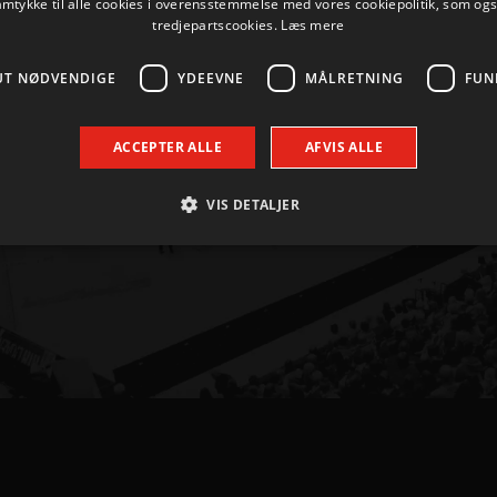
amtykke til alle cookies i overensstemmelse med vores cookiepolitik, som og
tredjepartscookies.
Læs mere
UT NØDVENDIGE
YDEEVNE
MÅLRETNING
FUN
KONTAKT
+45 96 35 20 30
ACCEPTER ALLE
AFVIS ALLE
INFO@AALBORGHAANDBOLD.DK
VIS DETALJER
alborg
Absolut nødvendige
Ydeevne
Målretning
Funktionalitet
 muliggør hjemmesidens grundlæggende funktionalitet såsom brugerlogin og kontoad
n de absolut nødvendige cookies.
Udbyder / Domæne
Udløbsdato
Beskrivelse
.aalborghaandbold.dk
Session
Til visning af hjemmesidens funktioner
1 år 1
Denne cookie bruges til at identificere i
Google
måned
delt IP-adresse og anvende sikkerhedsinds
.aalborghaandbold.dk
er nødvendig for webstedets sikkerhed o