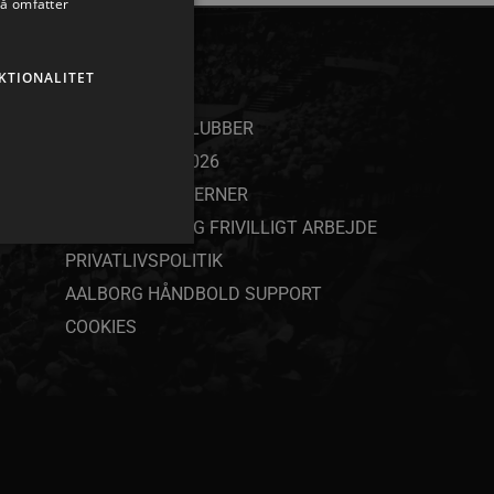
så omfatter
KTIONALITET
ANDET
SAMARBEJDSKLUBBER
YOUTH CAMP 2026
SPAR NORD STJERNER
JOB, PRAKTIK OG FRIVILLIGT ARBEJDE
PRIVATLIVSPOLITIK
AALBORG HÅNDBOLD SUPPORT
COOKIES
ministration. Hjemmesiden
ndividuelle klienter bag en
tillinger pr. klient. Den
g kan ikke fravælges.