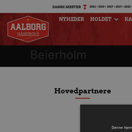
NYHEDER
HOLDET
K
Beierholm
Hovedpartnere
Denne hjemm