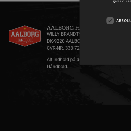
giver du s
ABSOL
AALBORG HÅNDBOLD A/S
WILLY BRANDTS VEJ 31
DK-9220 AALBORG ØST
CVR-NR. 333 725 58
Alt indhold på denne side er copyright A
Håndbold.
Absolut nødvendige cookies
kan ikke bruges korrekt ude
Navn
/dyna-.*/i
_dcid