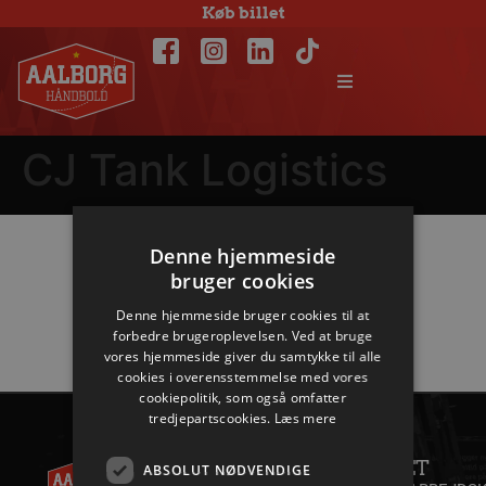
Køb billet
CJ Tank Logistics
Denne hjemmeside
Hovedpartnere
bruger cookies
Denne hjemmeside bruger cookies til at
forbedre brugeroplevelsen. Ved at bruge
vores hjemmeside giver du samtykke til alle
cookies i overensstemmelse med vores
cookiepolitik, som også omfatter
tredjepartscookies.
Læs mere
AALBORG
KONTAKT
HÅNDBOLD
ANDET
+45 96
ABSOLUT NØDVENDIGE
A/S