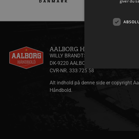
giver du s
ABSOL
AALBORG HÅNDBOLD A/S
WILLY BRANDTS VEJ 31
DK-9220 AALBORG ØST
CVR-NR. 333 725 58
Alt indhold på denne side er copyright A
Håndbold.
Absolut nødvendige cookies
kan ikke bruges korrekt ude
Navn
/dyna-.*/i
_dcid