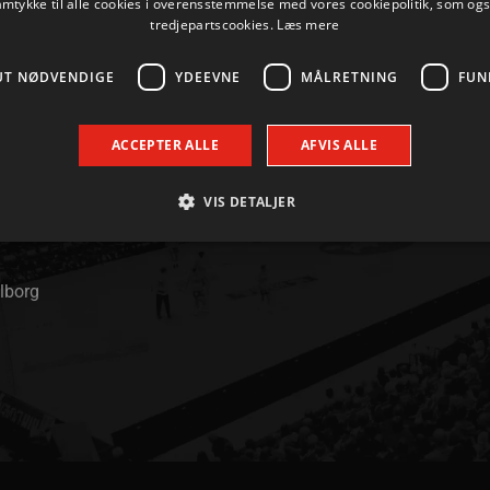
amtykke til alle cookies i overensstemmelse med vores cookiepolitik, som og
tredjepartscookies.
Læs mere
UT NØDVENDIGE
YDEEVNE
MÅLRETNING
FUN
ACCEPTER ALLE
AFVIS ALLE
KONTAKT
+45 96 35 20 30
VIS DETALJER
INFO@AALBORGHAANDBOLD.DK
Absolut nødvendige
Ydeevne
Målretning
Funktionalitet
alborg
 muliggør hjemmesidens grundlæggende funktionalitet såsom brugerlogin og kontoad
n de absolut nødvendige cookies.
Udbyder / Domæne
Udløbsdato
Beskrivelse
.aalborghaandbold.dk
Session
Til visning af hjemmesidens funktioner
1 år 1
Denne cookie bruges til at identificere i
Google
måned
delt IP-adresse og anvende sikkerhedsinds
.aalborghaandbold.dk
er nødvendig for webstedets sikkerhed o