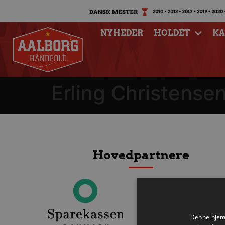
NYHEDER
HOLDET
K
Erling Christense
Hovedpartnere
Denne hjemm