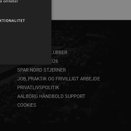
så omfatter
KTIONALITET
ANDET
SAMARBEJDSKLUBBER
YOUTH CAMP 2026
SPAR NORD STJERNER
JOB, PRAKTIK OG FRIVILLIGT ARBEJDE
PRIVATLIVSPOLITIK
ministration. Hjemmesiden
AALBORG HÅNDBOLD SUPPORT
COOKIES
ndividuelle klienter bag en
tillinger pr. klient. Den
g kan ikke fravælges.