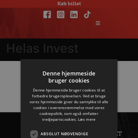
Køb billet
Helas Invest
Denne hjemmeside
Hovedpartnere
bruger cookies
Denne hjemmeside bruger cookies til at
forbedre brugeroplevelsen. Ved at bruge
vores hjemmeside giver du samtykke til alle
cookies i overensstemmelse med vores
cookiepolitik, som også omfatter
tredjepartscookies.
Læs mere
AALBORG
KONTAKT
HÅNDBOLD
ANDET
ABSOLUT NØDVENDIGE
+45 96