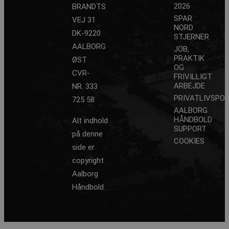
2026
BRANDTS
SPAR
VEJ 31
NORD
DK-9220
STJERNER
CookieScriptConsent
4 
CookieScript
aalborghaandbold.dk
AALBORG
JOB,
PRAKTIK
ØST
OG
CVR-
FRIVILLIGT
ARBEJDE
NR. 333
PRIVATLIVSPOL
725 58
AALBORG
VISITOR_PRIVACY_METADATA
5 m
YouTube
HÅNDBOLD
Alt indhold
4
.youtube.com
SUPPORT
på denne
COOKIES
side er
copyright
Aalborg
Håndbold.