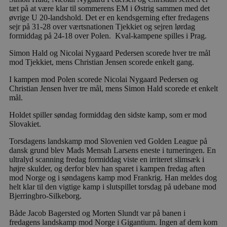
tæt på at være klar til sommerens EM i Østrig sammen med det
øvrige U 20-landshold. Det er en kendsgerning efter fredagens
sejr på 31-28 over værtsnationen Tjekkiet og sejren lørdag
formiddag på 24-18 over Polen. Kval-kampene spilles i Prag.
Simon Hald og Nicolai Nygaard Pedersen scorede hver tre mål
mod Tjekkiet, mens Christian Jensen scorede enkelt gang.
I kampen mod Polen scorede Nicolai Nygaard Pedersen og
Christian Jensen hver tre mål, mens Simon Hald scorede et enkelt
mål.
Holdet spiller søndag formiddag den sidste kamp, som er mod
Slovakiet.
Torsdagens landskamp mod Slovenien ved Golden League på
dansk grund blev Mads Mensah Larsens eneste i turneringen. En
ultralyd scanning fredag formiddag viste en irriteret slimsæk i
højre skulder, og derfor blev han sparet i kampen fredag aften
mod Norge og i søndagens kamp mod Frankrig. Han meldes dog
helt klar til den vigtige kamp i slutspillet torsdag på udebane mod
Bjerringbro-Silkeborg.
Både Jacob Bagersted og Morten Slundt var på banen i
fredagens landskamp mod Norge i Gigantium. Ingen af dem kom