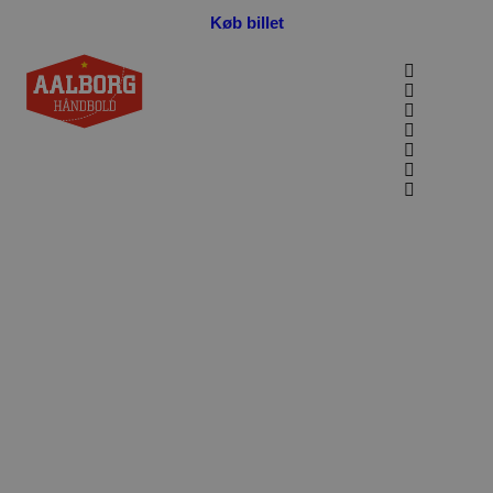
Køb billet
U 20-drengene
næsten klar til EM
– Mensah ude af
Golden League