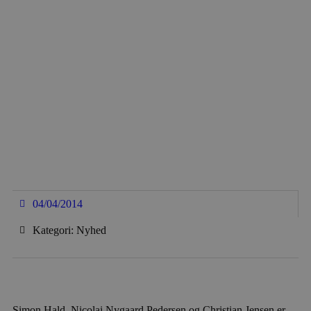
04/04/2014
Kategori: Nyhed
Simon Hald, Nicolai Nygaard Pedersen og Christian Jensen er