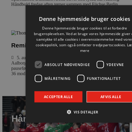
Håndbold fredag aften tørner sammen med Füchse Berlin.
Læs mere
Denne hjemmeside bruger cookies
Denne hjemmeside bruger cookies til at forbedre
brugeroplevelsen. Ved at bruge vores hjemmeside giver
samtykke til alle cookies i overensstemmelse med vore
Nyhed
Remis i første Berlin-test
cookiepolitik, som også omfatter tredjepartscookies.
Læ
mere
5. august 2026
Aalborg Håndbold viste god moral og indhentede en tysk
ABSOLUT NØDVENDIGE
YDEEVNE
pauseføring på fire mål, da man onsdag aften spillede 36-
36 mod Füchse Berlin.
MÅLRETNING
FUNKTIONALITET
Læs mere
ACCEPTER ALLE
AFVIS ALLE
VIS DETALJER
Håndbold i verdensklasse