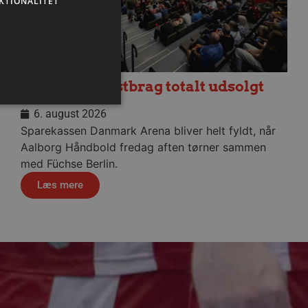
KTIONALITET
Fredagens testbrag totalt udsolgt
6. august 2026
Sparekassen Danmark Arena bliver helt fyldt, når
Aalborg Håndbold fredag aften tørner sammen
ministration. Hjemmesiden
med Füchse Berlin.
Læs mere
ndividuelle klienter bag en
tillinger pr. klient. Den
g kan ikke fravælges.
em mennesker og bots.
 lave gyldige rapporter om