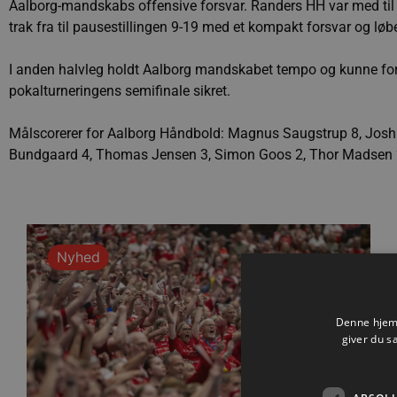
Aalborg-mandskabs offensive forsvar. Randers HH var med til s
trak fra til pausestillingen 9-19 med et kompakt forsvar og løb
I anden halvleg holdt Aalborg mandskabet tempo og kunne forl
pokalturneringens semifinale sikret.
Målscorerer for Aalborg Håndbold: Magnus Saugstrup 8, Joshu
Bundgaard 4, Thomas Jensen 3, Simon Goos 2, Thor Madsen 2
Nyhed
Denne hjemm
giver du s