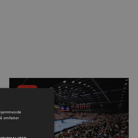
Nyhed
s hjemmeside
så omfatter