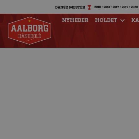
NYHEDER
HOLDET
K
U16 sikkert i semif
med sejr ov