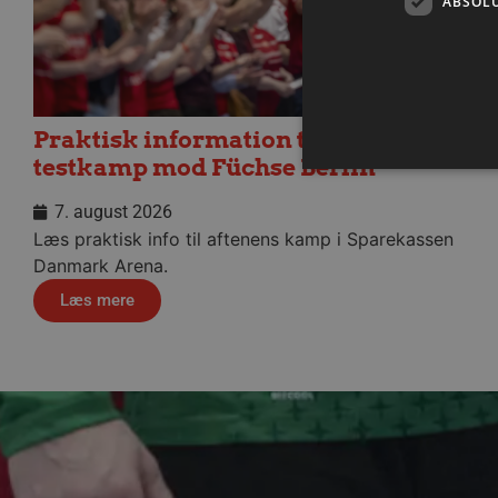
ABSOL
Praktisk information til dagens
testkamp mod Füchse Berlin
7. august 2026
Læs praktisk info til aftenens kamp i Sparekassen
Absolut nødvendige cookies
Danmark Arena.
kan ikke bruges korrekt ude
Læs mere
Navn
/dyna-.*/i
_dcid
__cf_bm