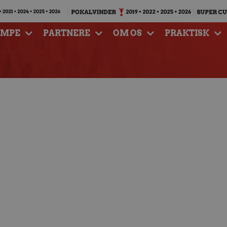
AMPE
PARTNERE
OM OS
PRAKTISK
inalen i Elite Cuppen
er Randers HH