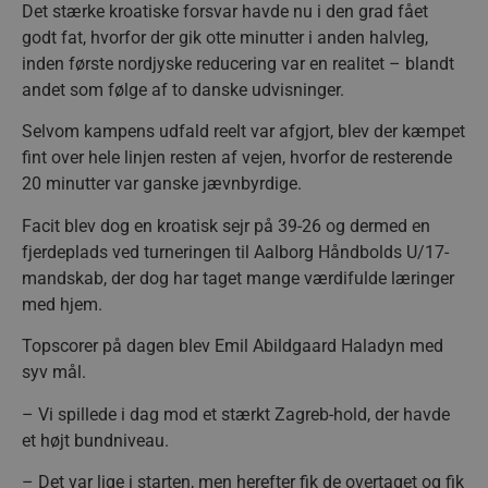
Det stærke kroatiske forsvar havde nu i den grad fået
godt fat, hvorfor der gik otte minutter i anden halvleg,
inden første nordjyske reducering var en realitet – blandt
andet som følge af to danske udvisninger.
Selvom kampens udfald reelt var afgjort, blev der kæmpet
fint over hele linjen resten af vejen, hvorfor de resterende
20 minutter var ganske jævnbyrdige.
Facit blev dog en kroatisk sejr på 39-26 og dermed en
fjerdeplads ved turneringen til Aalborg Håndbolds U/17-
mandskab, der dog har taget mange værdifulde læringer
med hjem.
Topscorer på dagen blev Emil Abildgaard Haladyn med
syv mål.
– Vi spillede i dag mod et stærkt Zagreb-hold, der havde
et højt bundniveau.
– Det var lige i starten, men herefter fik de overtaget og fik