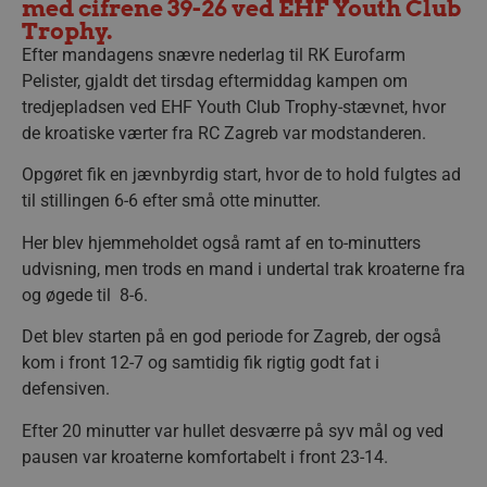
med cifrene 39-26 ved EHF Youth Club
Trophy.
Efter mandagens snævre nederlag til RK Eurofarm
Pelister, gjaldt det tirsdag eftermiddag kampen om
tredjepladsen ved EHF Youth Club Trophy-stævnet, hvor
de kroatiske værter fra RC Zagreb var modstanderen.
Opgøret fik en jævnbyrdig start, hvor de to hold fulgtes ad
til stillingen 6-6 efter små otte minutter.
Her blev hjemmeholdet også ramt af en to-minutters
udvisning, men trods en mand i undertal trak kroaterne fra
og øgede til 8-6.
Det blev starten på en god periode for Zagreb, der også
kom i front 12-7 og samtidig fik rigtig godt fat i
defensiven.
Efter 20 minutter var hullet desværre på syv mål og ved
pausen var kroaterne komfortabelt i front 23-14.