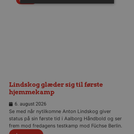
Absolut nødvendige
Ydeevne
Målretning
Funktionalitet
Absolut nødvendige cookies muliggør
hjemmesidens grundlæggende funktionalitet
såsom brugerlogin og kontoadministration.
Hjemmesiden kan ikke bruges korrekt uden de
absolut nødvendige cookies.
Navn
Udbyder / Domæne
Udløbsd
/dyna-.*/i
.aalborghaandbold.dk
Sessi
Lindskog glæder sig til første
_dcid
1 år 
Google
hjemmekamp
måne
.aalborghaandbold.dk
6. august 2026
Se med når nytilkomne Anton Lindskog giver
status på sin første tid i Aalborg Håndbold og ser
frem mod fredagens testkamp mod Füchse Berlin.