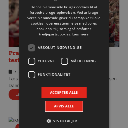
Denne hjemmeside bruger cookies til at
forbedre brugeroplevelsen. Ved at bruge
vores hjemmeside giver du samtykke til alle
cookies i overensstemmelse med vores
cookiepolitik, som også omfatter
tredjepartscookies.
Læs mere
ABSOLUT NØDVENDIGE
Praktisk information til dagens
testkamp mod Füchse Berlin
YDEEVNE
MÅLRETNING
7. august 2026
FUNKTIONALITET
Læs praktisk info til aftenens kamp i Sparekassen
Danmark Arena.
ACCEPTER ALLE
Læs mere
AFVIS ALLE
VIS DETALJER
Nyhed