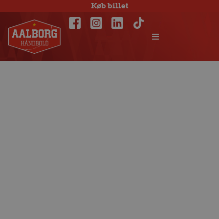
Køb billet
Zagreb for stor en
mundfuld ved
EHF Youth Club
Trophy