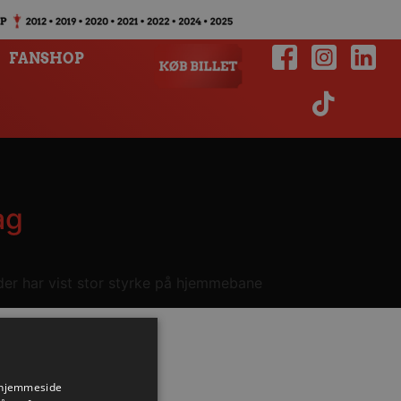
FANSHOP
ag
 der har vist stor styrke på hjemmebane
s hjemmeside