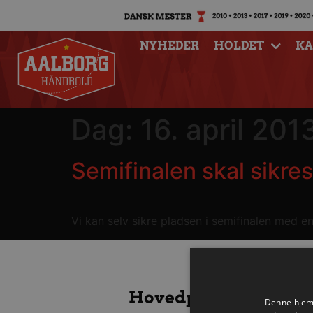
NYHEDER
HOLDET
K
Dag:
16. april 201
Semifinalen skal sikre
Vi kan selv sikre pladsen i semifinalen med 
Hovedpartnere
Denne hjemm