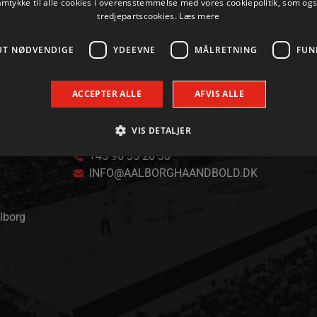
amtykke til alle cookies i overensstemmelse med vores cookiepolitik, som og
tredjepartscookies.
Læs mere
UT NØDVENDIGE
YDEEVNE
MÅLRETNING
FUN
ACCEPTER ALLE
AFVIS ALLE
VIS DETALJER
KONTAKT
+45 96 35 20 30
INFO@AALBORGHAANDBOLD.DK
Absolut nødvendige
Ydeevne
Målretning
Funktionalitet
 muliggør hjemmesidens grundlæggende funktionalitet såsom brugerlogin og kontoad
alborg
n de absolut nødvendige cookies.
Udbyder / Domæne
Udløbsdato
Beskrivelse
.aalborghaandbold.dk
Session
Til visning af hjemmesidens funktioner
1 år 1
Denne cookie bruges til at identificere i
Google
måned
delt IP-adresse og anvende sikkerhedsinds
.aalborghaandbold.dk
er nødvendig for webstedets sikkerhed o