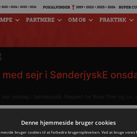
AMPE
PARTNERE
OM OS
PRAKTISK
3
s med sejr i SønderjyskE onsd
en sejr onsdag i SønderjyskE. Respekt for Rune Ohm og co.,
Denne hjemmeside bruger cookies
eside bruger cookies til at forbedre brugeroplevelsen. Ved at bruge vore