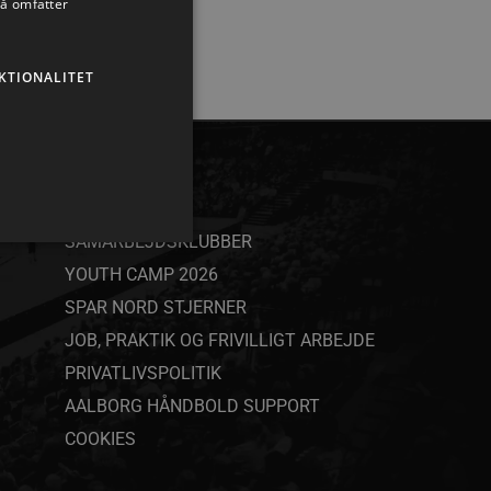
så omfatter
KTIONALITET
ANDET
SAMARBEJDSKLUBBER
YOUTH CAMP 2026
SPAR NORD STJERNER
ministration. Hjemmesiden
JOB, PRAKTIK OG FRIVILLIGT ARBEJDE
PRIVATLIVSPOLITIK
AALBORG HÅNDBOLD SUPPORT
COOKIES
ndividuelle klienter bag en
tillinger pr. klient. Den
g kan ikke fravælges.