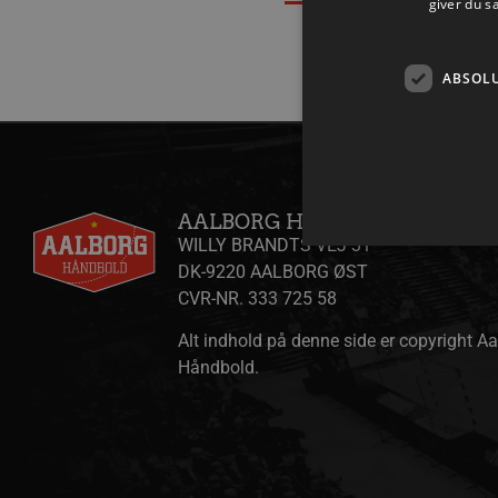
giver du s
ABSOL
AALBORG HÅNDBOLD A/S
WILLY BRANDTS VEJ 31
DK-9220 AALBORG ØST
CVR-NR. 333 725 58
Absolut nødvendige cookies
Alt indhold på denne side er copyright A
kan ikke bruges korrekt ude
Håndbold.
Navn
/dyna-.*/i
_dcid