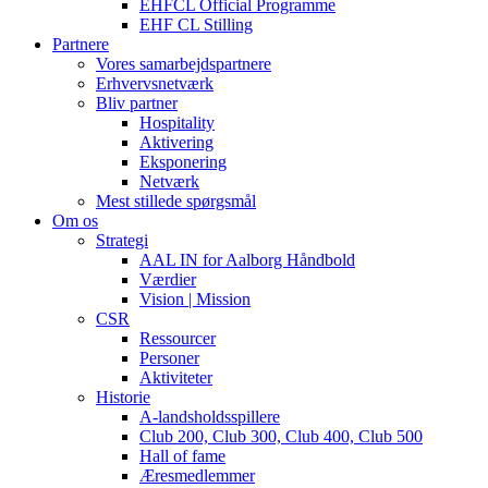
EHFCL Official Programme
EHF CL Stilling
Partnere
Vores samarbejdspartnere
Erhvervsnetværk
Bliv partner
Hospitality
Aktivering
Eksponering
Netværk
Mest stillede spørgsmål
Om os
Strategi
AAL IN for Aalborg Håndbold
Værdier
Vision | Mission
CSR
Ressourcer
Personer
Aktiviteter
Historie
A-landsholdsspillere
Club 200, Club 300, Club 400, Club 500
Hall of fame
Æresmedlemmer