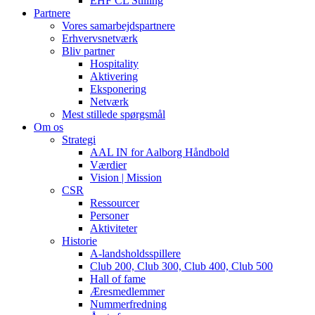
EHF CL Stilling
Partnere
Vores samarbejdspartnere
Erhvervsnetværk
Bliv partner
Hospitality
Aktivering
Eksponering
Netværk
Mest stillede spørgsmål
Om os
Strategi
AAL IN for Aalborg Håndbold
Værdier
Vision | Mission
CSR
Ressourcer
Personer
Aktiviteter
Historie
A-landsholdsspillere
Club 200, Club 300, Club 400, Club 500
Hall of fame
Æresmedlemmer
Nummerfredning