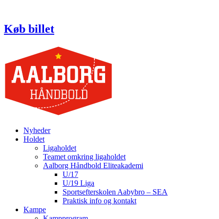
Videre
til
indhold
Køb billet
Nyheder
Holdet
Ligaholdet
Teamet omkring ligaholdet
Aalborg Håndbold Eliteakademi
U/17
U/19 Liga
Sportsefterskolen Aabybro – SEA
Praktisk info og kontakt
Kampe
Kampprogram