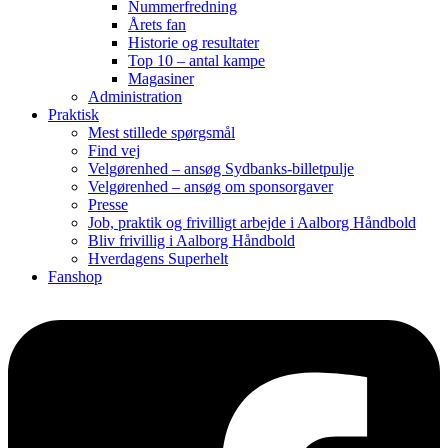
Nummerfredning
Årets fan
Historie og resultater
Top 10 – antal kampe
Magasiner
Administration
Praktisk
Mest stillede spørgsmål
Find vej
Velgørenhed – ansøg Sydbanks-billetpulje
Velgørenhed – ansøg om sponsorgaver
Presse
Job, praktik og frivilligt arbejde i Aalborg Håndbold
Bliv frivillig i Aalborg Håndbold
Hverdagens Superhelt
Fanshop