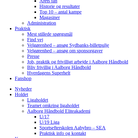
Årets fan
Historie og resultater
Top 10 – antal kampe
Magasiner
Administration
Praktisk
Mest stillede spørgsmål
Find vej
Velgørenhed – ansøg Sydbanks-billetpulje
Velgørenhed – ansøg om sponsorgaver
Presse
Job, praktik og frivilligt arbejde i Aalborg Håndbold
Bliv frivillig i Aalborg Håndbold
Hverdagens Superhelt
Fanshop
Nyheder
Holdet
Ligaholdet
Teamet omkring ligaholdet
Aalborg Håndbold Eliteakademi
U/17
U/19 Liga
Sportsefterskolen Aabybro – SEA
Praktisk info og kontakt