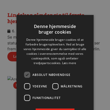
Lindskog glæder sig til første
hjemmekamp
Denne hjemmeside
6. august 2026
bruger cookies
Se med når nytilkomne Anton Lindskog giver
Denne hjemmeside bruger cookies til at
status på sin første tid i Aalborg Håndbold og ser
forbedre brugeroplevelsen. Ved at bruge
frem mod fredagens testkamp mod Füchse Berlin.
vores hjemmeside giver du samtykke til alle
cookies i overensstemmelse med vores
Læs mere
cookiepolitik, som også omfatter
tredjepartscookies.
Læs mere
ABSOLUT NØDVENDIGE
Nyhed
YDEEVNE
MÅLRETNING
FUNKTIONALITET