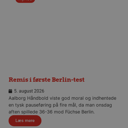
måne
.aalborghaandbold.dk
__cf_bm
29 minu
Cloudflare Inc.
56
.linkedin.com
sekund
Google Privacy Policy
CookieScriptConsent
4 uger
CookieScript
Remis i første Berlin-test
dag
aalborghaandbold.dk
5. august 2026
Aalborg Håndbold viste god moral og indhentede
en tysk pauseføring på fire mål, da man onsdag
aften spillede 36-36 mod Füchse Berlin.
Læs mere
VISITOR_PRIVACY_METADATA
5 måne
YouTube
4 uge
.youtube.com