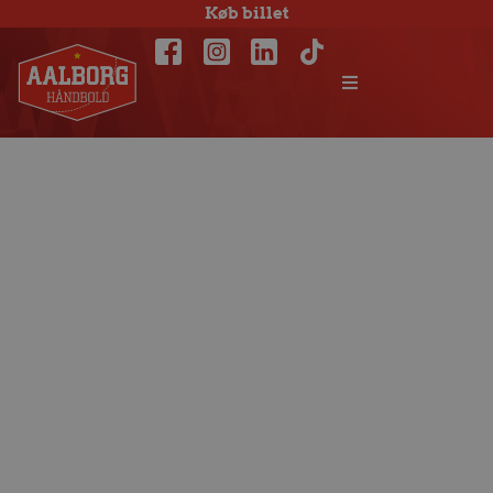
Køb billet
Klar til anden
halvdel: Udekamp
i Skjern onsdag kl.
18.30