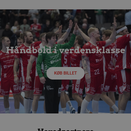
Håndbold i verdensklasse
lf-cmp-189350
aalborghaandbold.dk
1 år
KØB BILLET